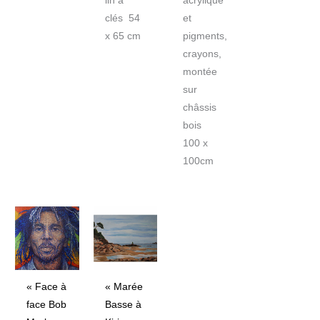
lin à
acrylique
clés 54
et
x 65 cm
pigments,
crayons,
montée
sur
châssis
bois
100 x
100cm
« Face à
« Marée
face Bob
Basse à