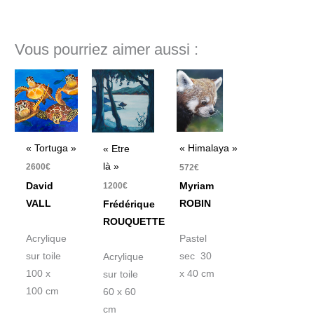
Vous pourriez aimer aussi :
« Tortuga »
« Himalaya »
« Etre
là »
2600
€
572
€
David
1200
€
Myriam
VALL
ROBIN
Frédérique
ROUQUETTE
Acrylique
Pastel
sur toile
sec 30
Acrylique
100 x
x 40 cm
sur toile
100 cm
60 x 60
cm