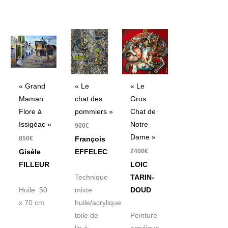
« Grand
« Le
« Le
Maman
chat des
Gros
Flore à
pommiers »
Chat de
Issigéac »
Notre
900
€
Dame »
850
€
François
2400
€
Gisèle
EFFELEC
FILLEUR
LOIC
Technique
TARIN-
Huile 50
mixte
DOUD
x 70 cm
huile/acrylique
toile de
Peinture