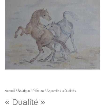
"Dualité"
Accueil
/
Boutique
/
Peinture
/
Aquarelle
/ « Dualité »
« Dualité »