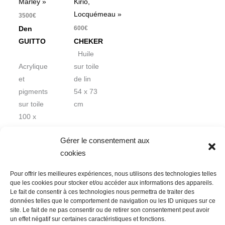
Marley »
Kirio,
Locquémeau »
3500
€
600
€
Den
GUITTO
CHEKER
Huile
Acrylique
sur toile
et
de lin
pigments
54 x 73
sur toile
cm
100 x
100 cm
Gérer le consentement aux
cookies
Pour offrir les meilleures expériences, nous utilisons des technologies telles
que les cookies pour stocker et/ou accéder aux informations des appareils.
Le fait de consentir à ces technologies nous permettra de traiter des
données telles que le comportement de navigation ou les ID uniques sur ce
Nous contacter
Conditions Générales de Ventes
site. Le fait de ne pas consentir ou de retirer son consentement peut avoir
un effet négatif sur certaines caractéristiques et fonctions.
Politique de confidentialité
Mentions légales
Mon compte