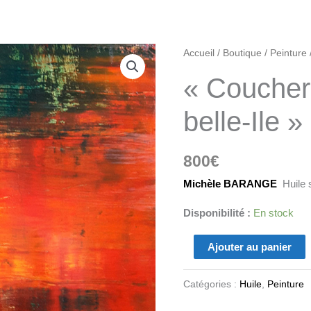
quantité
Accueil
/
Boutique
/
Peinture
de
« Coucher 
"Coucher
de
belle-Ile »
soleil
à
800
€
belle-
Ile"
Michèle BARANGE
Huile s
Disponibilité :
En stock
Ajouter au panier
Catégories :
Huile
,
Peinture