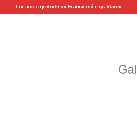
Aller
Livraison gratuite en France métropolitaine
au
contenu
Gal