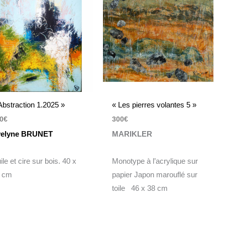
Abstraction 1.2025 »
« Les pierres volantes 5 »
0
€
300
€
elyne BRUNET
MARIKLER
ile et cire sur bois. 40 x
Monotype à l’acrylique sur
 cm
papier Japon marouflé sur
toile 46 x 38 cm