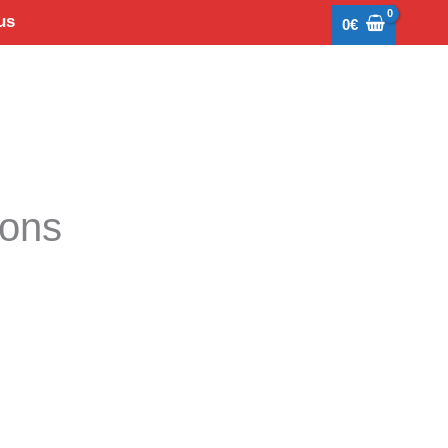
us
0
€
tons