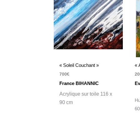
« Soleil Couchant »
« 
700
€
20
France BIHANNIC
Ev
Acrylique sur toile 116 x
Hu
90 cm
60