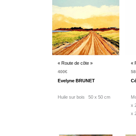
« Route de côte »
« 
400
€
58
Evelyne BRUNET
Cé
Huile sur bois 50 x 50 cm
Mo
x 
x 