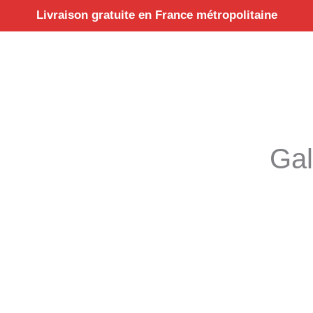
Aller
Livraison gratuite en France métropolitaine
au
contenu
Gal