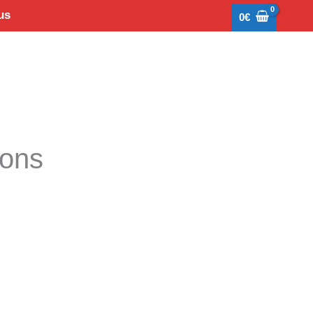
us
0
€
tons