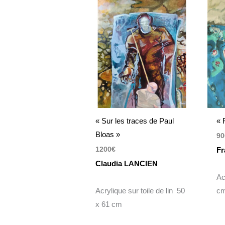
« Sur les traces de Paul
« 
Bloas »
90
1200
€
Fr
Claudia LANCIEN
Ac
Acrylique sur toile de lin 50
c
x 61 cm