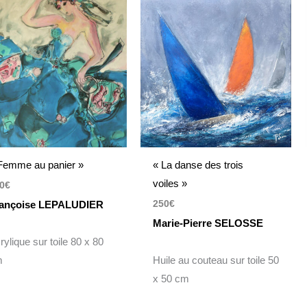
Femme au panier »
« La danse des trois
voiles »
0
€
250
€
ançoise LEPALUDIER
Marie-Pierre SELOSSE
rylique sur toile 80 x 80
m
Huile au couteau sur toile 50
x 50 cm