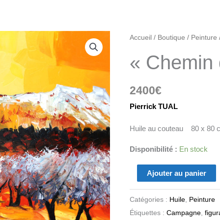
quantité
Accueil
/
Boutique
/
Peinture
de
« Chemin d
"Chemin
des
2400
€
oliviers"
Pierrick TUAL
Huile au couteau 80 x 80 
Disponibilité :
En stock
Ajouter au panier
Catégories :
Huile
,
Peinture
Étiquettes :
Campagne
,
figur