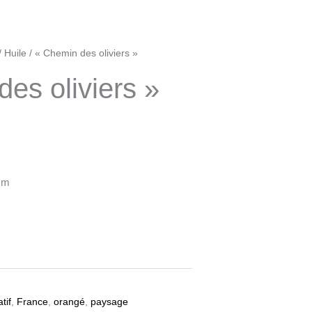
/
Huile
/ « Chemin des oliviers »
es oliviers »
cm
atif
,
France
,
orangé
,
paysage