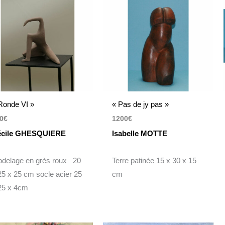
Ronde VI »
« Pas de jy pas »
0
€
1200
€
cile GHESQUIERE
Isabelle MOTTE
delage en grès roux 20
Terre patinée 15 x 30 x 15
25 x 25 cm socle acier 25
cm
25 x 4cm