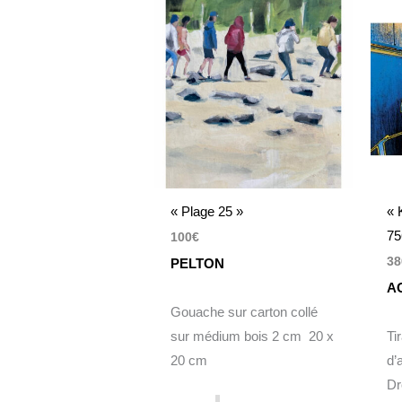
« Plage 25 »
« 
75
100
€
38
PELTON
A
Gouache sur carton collé
sur médium bois 2 cm 20 x
Ti
20 cm
d’
Dr