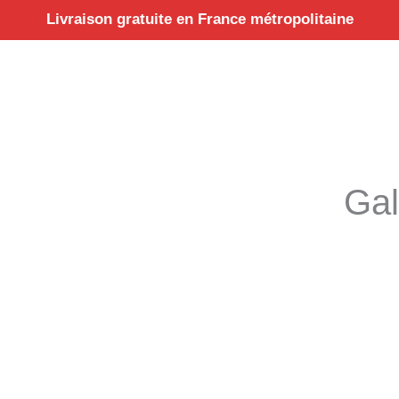
Aller
Livraison gratuite en France métropolitaine
au
contenu
Gal