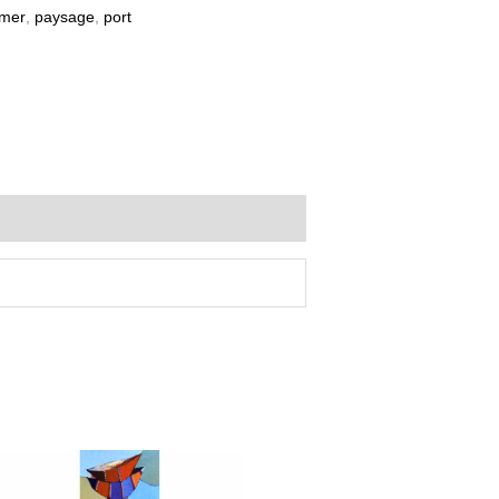
mer
,
paysage
,
port