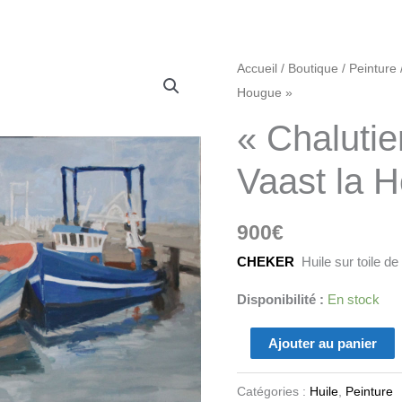
quantité
Accueil
/
Boutique
/
Peinture
de
Hougue »
"Chalutiers
« Chalutie
à
quai,
Vaast la 
St
Vaast
900
€
la
Hougue"
CHEKER
Huile sur toile de
Disponibilité :
En stock
Ajouter au panier
Catégories :
Huile
,
Peinture