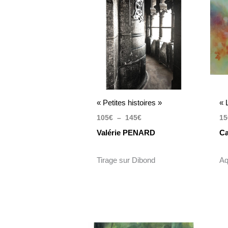
105€
à
145€
« Petites histoires »
« 
105
€
–
145
€
15
Valérie PENARD
Ca
Tirage sur Dibond
Aq