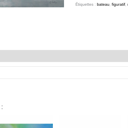
Étiquettes :
bateau
,
figuratif
,
 :