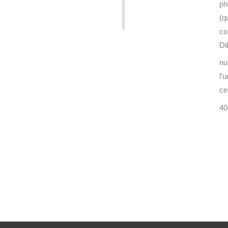
ph
(q
co
Di
nu
l’
cer
40