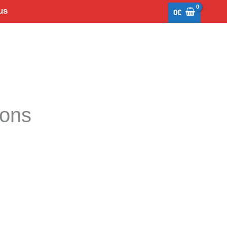
us
0
€
tons