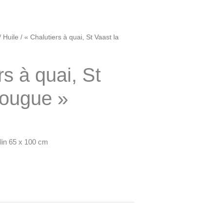
/
Huile
/ « Chalutiers à quai, St Vaast la
rs à quai, St
Hougue »
 lin 65 x 100 cm