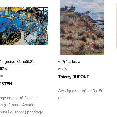
Kergroise-31 août.21
« Préfailles »
62 »
500
€
0
€
Thierry DUPONT
OSTEN
Acrylique sur toile 40 x 50
rage de qualité Galerie
cm
art (référence Aosten
ouot Lausanne) par tirage