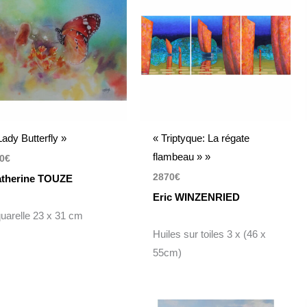
Lady Butterfly »
« Triptyque: La régate
flambeau » »
0
€
2870
€
therine TOUZE
Eric WINZENRIED
uarelle 23 x 31 cm
Huiles sur toiles 3 x (46 x
55cm)