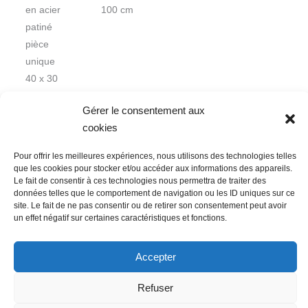
en acier
100 cm
patiné
pièce
unique
40 x 30
x 30 cm
Gérer le consentement aux
cookies
Pour offrir les meilleures expériences, nous utilisons des technologies telles
que les cookies pour stocker et/ou accéder aux informations des appareils.
Le fait de consentir à ces technologies nous permettra de traiter des
données telles que le comportement de navigation ou les ID uniques sur ce
Nous contacter
Conditions Générales de Ventes
site. Le fait de ne pas consentir ou de retirer son consentement peut avoir
un effet négatif sur certaines caractéristiques et fonctions.
Politique de confidentialité
Mentions légales
Mon compte
Mot de passe perdu
Newsletter
Politique de cookies (UE)
Accepter
Refuser