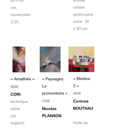
entoilé
40 x 40
caisse
cm,
américaine
numérotée
noire 30
1/10,
x 30 cm
« Médina
« Amalthée »
« Paysages:
2 »
Le
900
€
promontoire »
280
€
CORI
Corinne
730
€
technique
BOUTHAU
mixte
Nicolas
sur
PLANSON
Huile au
support