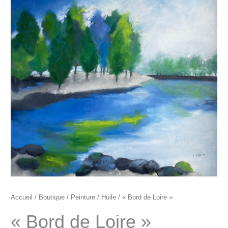
"Bord
de
Loire"
Accueil
/
Boutique
/
Peinture
/
Huile
/ « Bord de Loire »
« Bord de Loire »