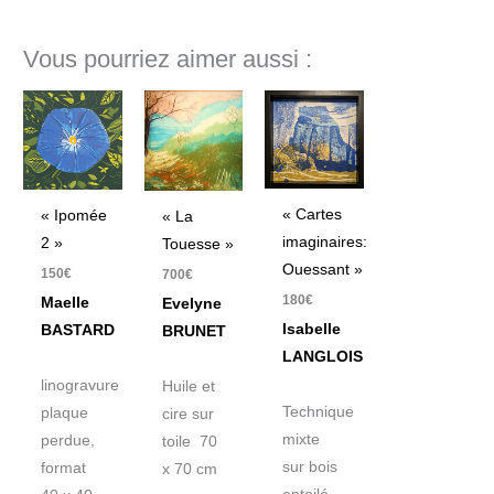
Vous pourriez aimer aussi :
« Cartes
« Ipomée
« La
imaginaires:
2 »
Touesse »
Ouessant »
150
€
700
€
180
€
Maelle
Evelyne
Isabelle
BASTARD
BRUNET
LANGLOIS
linogravure
Huile et
Technique
plaque
cire sur
mixte
perdue,
toile 70
sur bois
format
x 70 cm