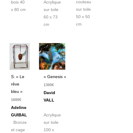
couteau
bois 40
Acrylique
sur toile
x 80 cm
sur toile
50 x 50
60 x 73
cm
cm
S: « Le
« Genesis »
rêve
1300
€
bleu »
David
1600
€
VALL
Adeline
GUIBAL
Acrylique
Bronze
sur toile
et cage
100 x