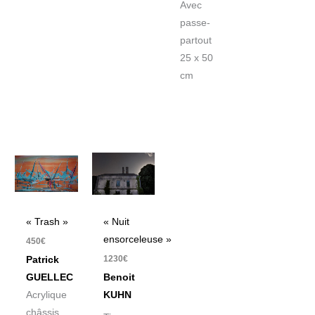
Avec
passe-
partout
25 x 50
cm
« Trash »
« Nuit
ensorceleuse »
450
€
1230
€
Patrick
GUELLEC
Benoit
Acrylique
KUHN
châssis