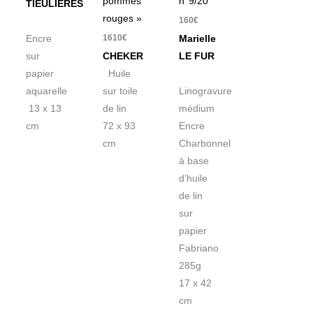
pommes
n°9/20″
TIEULIERES
rouges »
160
€
1610
€
Encre
Marielle
sur
CHEKER
LE FUR
papier
Huile
aquarelle
sur toile
Linogravure
13 x 13
de lin
médium
cm
72 x 93
Encre
cm
Charbonnel
à base
d’huile
de lin
sur
papier
Fabriano
285g
17 x 42
cm