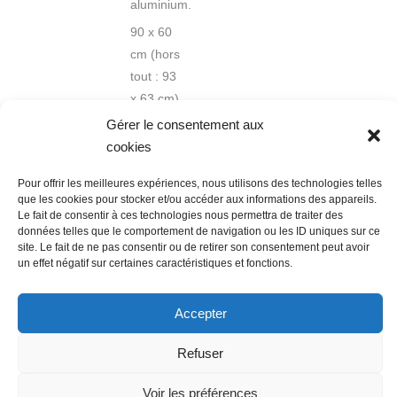
aluminium.
90 x 60
cm (hors
tout : 93
x 63 cm)
Gérer le consentement aux
cookies
Pour offrir les meilleures expériences, nous utilisons des technologies telles
que les cookies pour stocker et/ou accéder aux informations des appareils.
Le fait de consentir à ces technologies nous permettra de traiter des
données telles que le comportement de navigation ou les ID uniques sur ce
Nous contacter
Conditions Générales de Ventes
site. Le fait de ne pas consentir ou de retirer son consentement peut avoir
Politique de confidentialité
Mentions légales
Mon compte
un effet négatif sur certaines caractéristiques et fonctions.
Mot de passe perdu
Newsletter
Politique de cookies (UE)
Accepter
Refuser
Voir les préférences