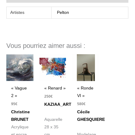
Artistes
Pelton
Vous pourriez aimer aussi :
« Vague
« Renard »
« Ronde
2 »
VI »
250
€
95
€
580
€
KAZIAA_ART
Christine
Cécile
BRUNET
Aquarelle
GHESQUIERE
Acrylique
28 x 35
et encre
cm,
Modelage