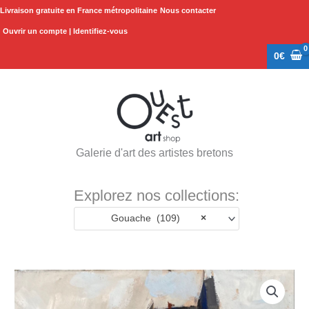
Aller
Livraison gratuite en France métropolitaine
Nous contacter
au
Ouvrir un compte | Identifiez-vous
contenu
0
€
Galerie d'art des artistes bretons
Explorez nos collections:
Gouache (109)
×
quantité
de