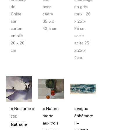
de
avec
en grès
Chine
cadre
roux 20
sur
35,5 x
x 25 x
carton
42,5 cm
25 cm
entoilé
socle
20 x 20
acier 25
cm
x 25 x
4cm
« Nocturne »
« Nature
«Vague
morte
éphémère
70
€
aux trois
I –
Nathalie