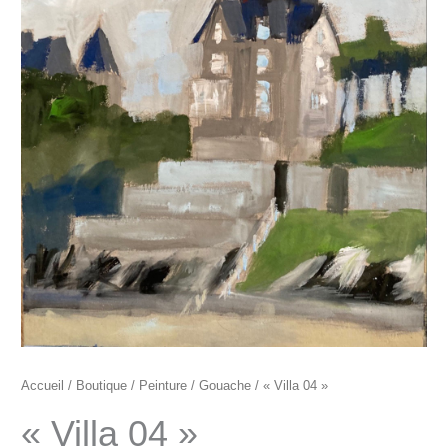
"Villa
04"
Accueil
/
Boutique
/
Peinture
/
Gouache
/ « Villa 04 »
« Villa 04 »