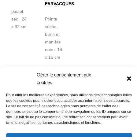
FARVACQUES
pastel
sec 24
Pointe
x 32 cm
sèche,
burin et
manière
noire 18
x 15 cm
Gérer le consentement aux
cookies
Pour offrir les meilleures expériences, nous utilisons des technologies telles
que les cookies pour stocker et/ou accéder aux informations des appareils.
Le fait de consentir à ces technologies nous permettra de traiter des
données telles que le comportement de navigation ou les ID uniques sur ce
Nous contacter
Conditions Générales de Ventes
site. Le fait de ne pas consentir ou de retirer son consentement peut avoir
un effet négatif sur certaines caractéristiques et fonctions.
Politique de confidentialité
Mentions légales
Mon compte
Mot de passe perdu
Newsletter
Politique de cookies (UE)