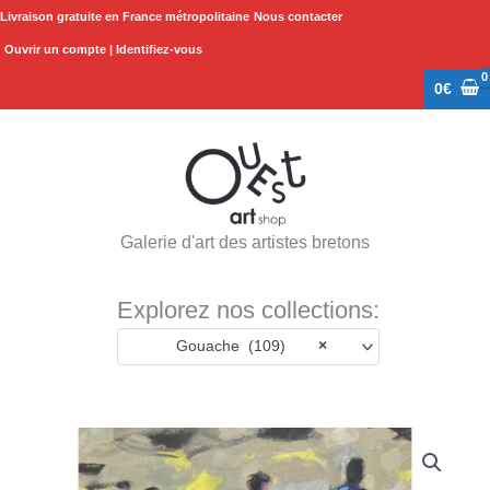
Aller
Livraison gratuite en France métropolitaine
Nous contacter
au
Ouvrir un compte | Identifiez-vous
contenu
0
€
Galerie d'art des artistes bretons
Explorez nos collections:
Gouache (109)
×
quantité
de