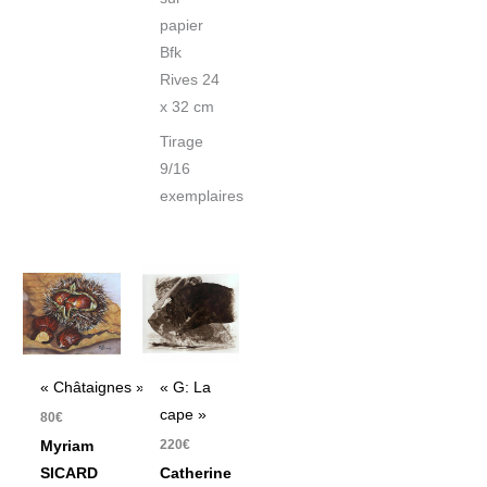
papier
Bfk
Rives 24
x 32 cm
Tirage
9/16
exemplaires
« Châtaignes »
« G: La
cape »
80
€
220
€
Myriam
SICARD
Catherine