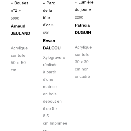
« Lumière
« Bouées
« Parc
du jour »
n°2 »
de la
220
€
tête
500
€
d’or »
Patricia
Arnaud
DUGUIN
65
€
JEULAND
Erwan
Acrylique
Acrylique
BALCOU
sur toile
sur toile
Xylogravure
30 x 30
50 x 50
réalisée
cm non
cm
à partir
encadré
d’une
matrice
en bois
debout en
if de 9 x
8.5
cm Imprimée
sur