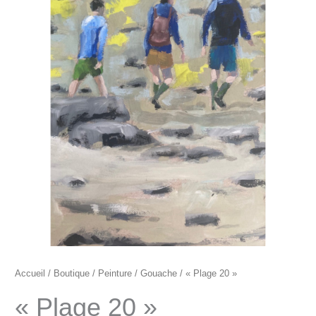
"Plage
20"
Accueil
/
Boutique
/
Peinture
/
Gouache
/ « Plage 20 »
« Plage 20 »