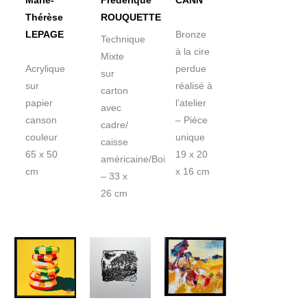
Marie-
Frédérique
CANN
Thérèse
ROUQUETTE
LEPAGE
Bronze
Technique
à la cire
Mixte
Acrylique
perdue
sur
sur
réalisé à
carton
papier
l’atelier
avec
canson
– Pièce
cadre/
couleur
unique
caisse
65 x 50
19 x 20
américaine/Bois
cm
x 16 cm
– 33 x
26 cm