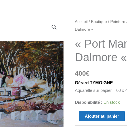
quantité
Accueil
/
Boutique
/
Peinture
de
Dalmore «
"Port
« Port Ma
Manec'h
Manoir
Dalmore 
Dalmore
"
400
€
Gérard TYMOIGNE
Aquarelle sur papier 60 x 
Disponibilité :
En stock
Ajouter au panier