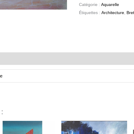
Catégorie :
Aquarelle
Étiquettes :
Architecture
,
Bre
ne
 :