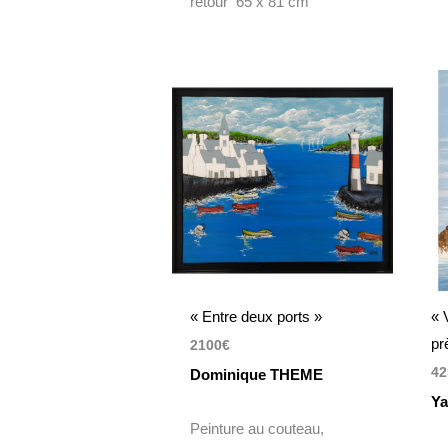
retour 65 x 81 cm
« Entre deux ports »
« 
pr
2100
€
42
Dominique THEME
Y
Peinture au couteau,