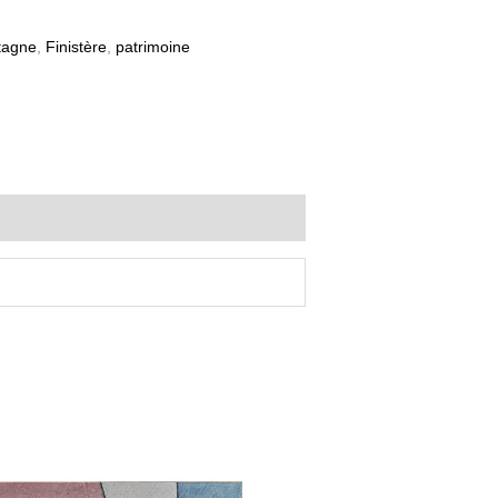
tagne
,
Finistère
,
patrimoine