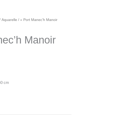
/
Aquarelle
/ « Port Manec’h Manoir
nec’h Manoir
«
40 cm