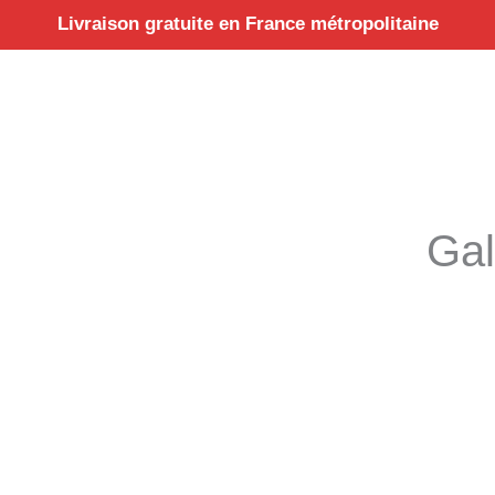
Aller
Livraison gratuite en France métropolitaine
au
contenu
Gal