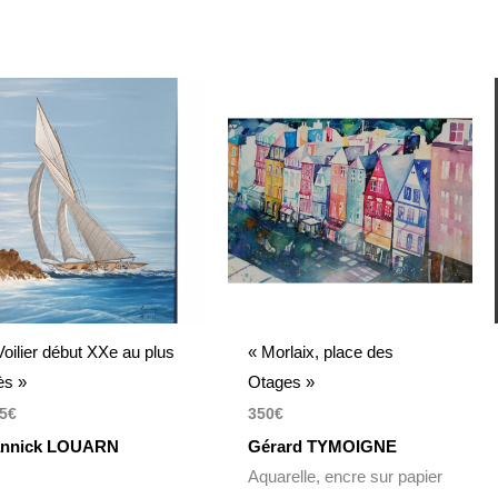
Voilier début XXe au plus
« Morlaix, place des
ès »
Otages »
5
€
350
€
annick LOUARN
Gérard TYMOIGNE
Aquarelle, encre sur papier