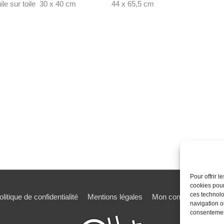
ile sur toile 30 x 40 cm
44 x 65,5 cm
Pour offrir 
cookies pour
ces technolo
olitique de confidentialité
Mentions légales
Mon compte
Mot de
navigation ou
consentement