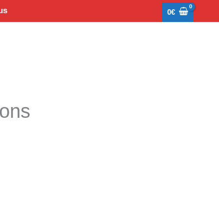
us
0
€
tons