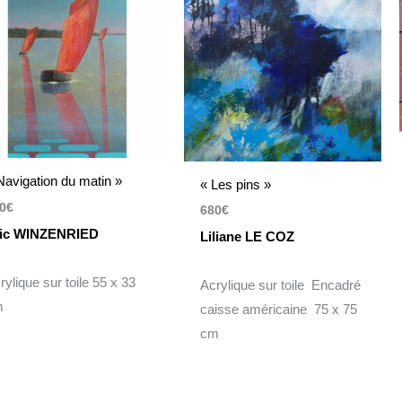
Navigation du matin »
« Les pins »
0
€
680
€
ic WINZENRIED
Liliane LE COZ
rylique sur toile 55 x 33
Acrylique sur toile Encadré
m
caisse américaine 75 x 75
cm