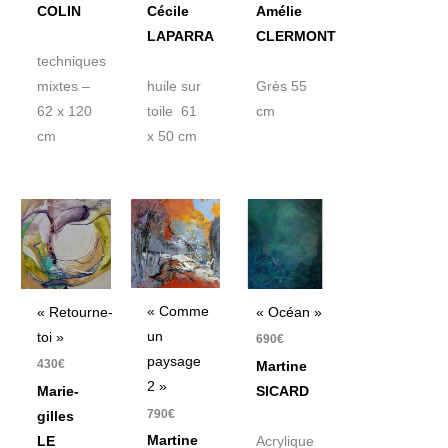
COLIN
Cécile
Amélie
LAPARRA
CLERMONT
techniques
mixtes –
huile sur
Grès 55
62 x 120
toile 61
cm
cm
x 50 cm
« Comme
« Retourne-
« Océan »
un
toi »
690
€
paysage
430
€
Martine
2 »
Marie-
SICARD
790
€
gilles
Martine
LE
Acrylique