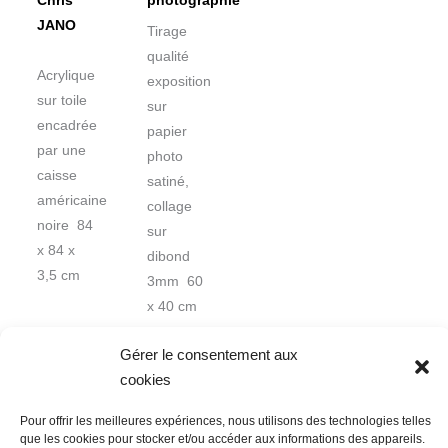
photographie
Chris
JANO
Tirage
qualité
Acrylique
exposition
sur toile
sur
encadrée
papier
par une
photo
caisse
satiné,
américaine
collage
noire 84
sur
x 84 x
dibond
3,5 cm
3mm 60
x 40 cm
Gérer le consentement aux
cookies
Pour offrir les meilleures expériences, nous utilisons des technologies telles
que les cookies pour stocker et/ou accéder aux informations des appareils.