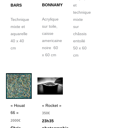
BONNAMY
BARS
et
technique
Acrylique
Technique
mixte
sur toile,
mixte et
sur
caisse
aquarelle
châssis
americaine
40 x 40
entoilé
noire 60
cm
50 x 60
x 60 cm
cm
« Rocket »
« Houat
66 »
350
€
2000
€
23h35