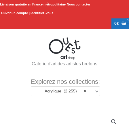
Aller
Livraison gratuite en France métropolitaine
Nous contacter
au
Ouvrir un compte | Identifiez-vous
contenu
0
€
Galerie d'art des artistes bretons
Explorez nos collections:
Acrylique (2 255)
×
quantité
de