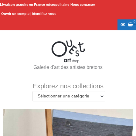
Aller
Livraison gratuite en France métropolitaine
Nous contacter
au
Ouvrir un compte | Identifiez-vous
contenu
0
€
Galerie d'art des artistes bretons
Explorez nos collections:
Sélectionner une catégorie