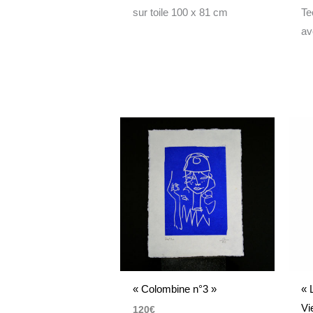
sur toile 100 x 81 cm
Te
av
« Colombine n°3 »
« 
Vi
120
€