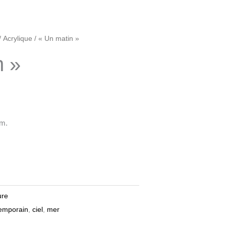
/
Acrylique
/ « Un matin »
n »
cm.
ure
temporain
,
ciel
,
mer