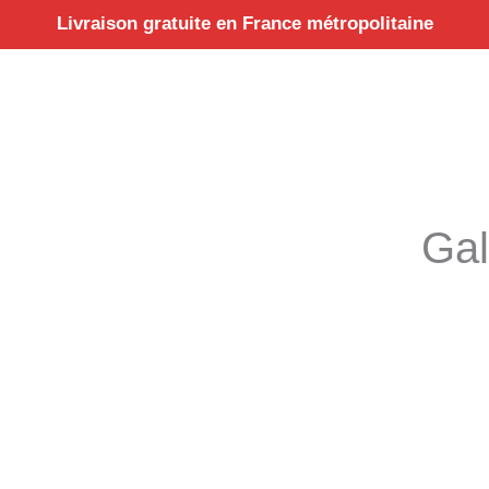
Aller
Livraison gratuite en France métropolitaine
au
contenu
Gal