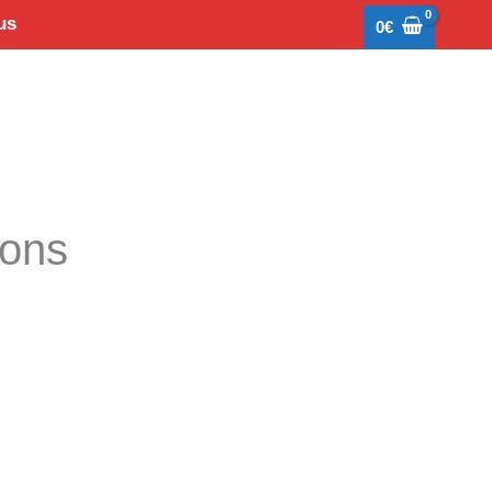
us
0
€
tons