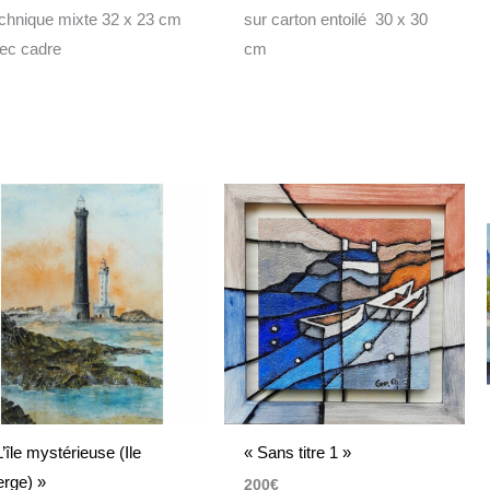
chnique mixte 32 x 23 cm
sur carton entoilé 30 x 30
ec cadre
cm
L’île mystérieuse (Ile
« Sans titre 1 »
erge) »
200
€