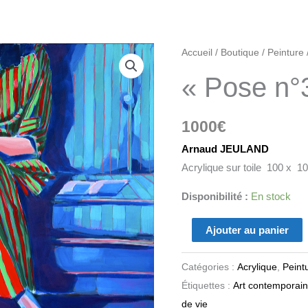
quantité
Accueil
/
Boutique
/
Peinture
de
« Pose n°
"Pose
n°3"
1000
€
Arnaud JEULAND
Acrylique sur toile 100 x 1
Disponibilité :
En stock
Ajouter au panier
Catégories :
Acrylique
,
Peint
Étiquettes :
Art contemporain
de vie