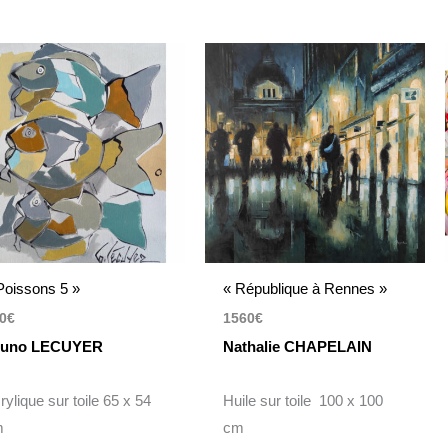
Poissons 5 »
« République à Rennes »
0
€
1560
€
runo LECUYER
Nathalie CHAPELAIN
rylique sur toile 65 x 54
Huile sur toile 100 x 100
m
cm