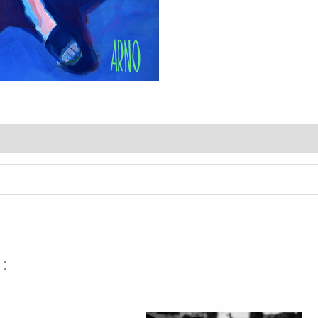
 :
Plage
de
prix :