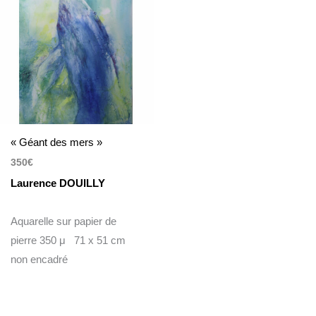
« Géant des mers »
350
€
Laurence DOUILLY
Aquarelle sur papier de
pierre 350 μ 71 x 51 cm
non encadré