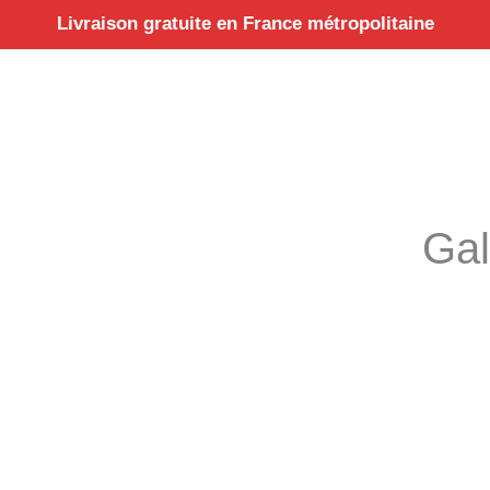
Aller
Livraison gratuite en France métropolitaine
au
contenu
Gal