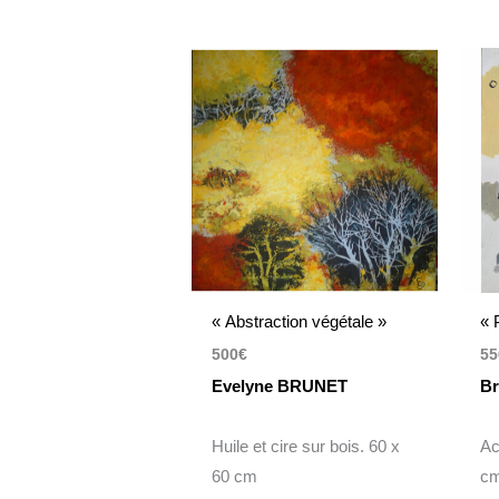
« Abstraction végétale »
« 
500
€
55
Evelyne BRUNET
B
Huile et cire sur bois. 60 x
Ac
60 cm
c