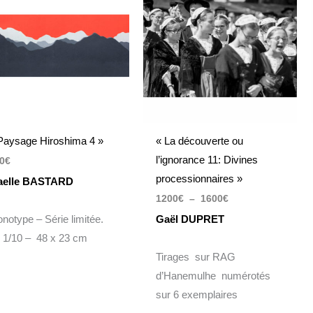
1200€
à
1600€
Paysage Hiroshima 4 »
« La découverte ou
l’ignorance 11: Divines
0
€
processionnaires »
elle BASTARD
1200
€
–
1600
€
notype – Série limitée.
Gaël DUPRET
 1/10 – 48 x 23 cm
Tirages sur RAG
d’Hanemulhe numérotés
sur 6 exemplaires