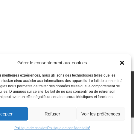
Gérer le consentement aux cookies
les meilleures expériences, nous utilisons des technologies telles que les
 stocker et/ou accéder aux informations des appareils. Le fait de consentir à
gies nous permettra de traiter des données telles que le comportement de
 passe perdu
Newsletter
Politique de cookies (UE)
 les ID uniques sur ce site. Le fait de ne pas consentir ou de retirer son
 peut avoir un effet négatif sur certaines caractéristiques et fonctions.
cepter
Refuser
Voir les préférences
Politique de cookies
Politique de confidentialité