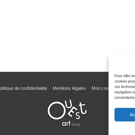
Pour offrir 
cookies pour
ces technolo
olitique de confidentialité
Mentions légales
Mon compte
Mot de
navigation ou
consentement
Ac