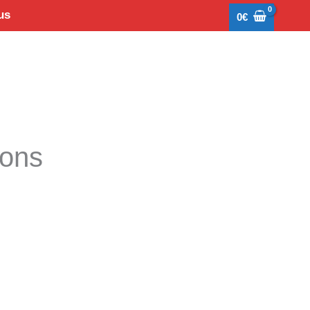
us
0
€
tons