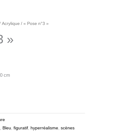
/
Acrylique
/ « Pose n°3 »
3 »
00 cm
ure
,
Bleu
,
figuratif
,
hyperréalisme
,
scènes