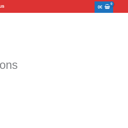
us
0
€
tons