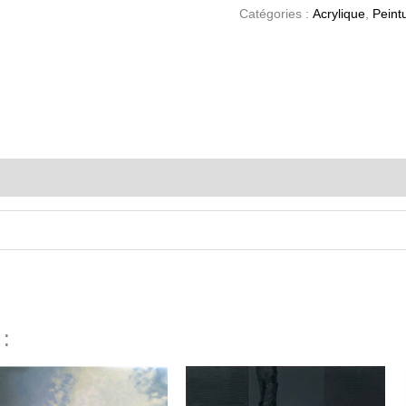
Catégories :
Acrylique
,
Peint
 :