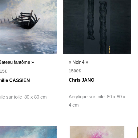
« Noir 4 »
Bateau fantôme »
1500
€
15
€
Chris JANO
ilie CASSIEN
Acrylique sur toile 80 x 80 x
ile sur toile 80 x 80 cm
4 cm