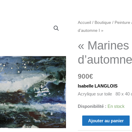
quantité
Accueil
/
Boutique
/
Peinture
de
d’automne I »
"Marines
« Marines 
abstraites:
Mer
d’automne
d'automne
I"
900
€
Isabelle LANGLOIS
Acrylique sur toile 80 x 40
Disponibilité :
En stock
Ajouter au panier