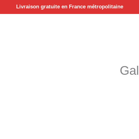
Aller
Livraison gratuite en France métropolitaine
au
contenu
Gal