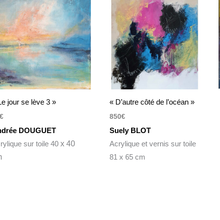
Le jour se lève 3 »
« D’autre côté de l’océan »
€
850
€
ndrée DOUGUET
Suely BLOT
rylique sur toile 40
x 40
Acrylique et vernis sur toile
m
81 x 65 cm