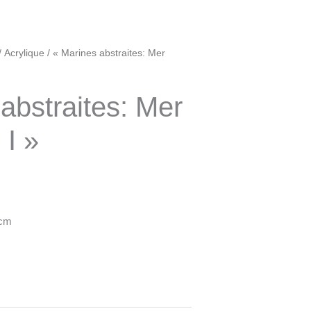
/
Acrylique
/ « Marines abstraites: Mer
abstraites: Mer
 I »
 cm