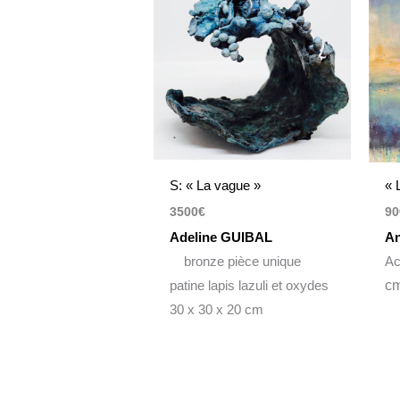
S: « La vague »
« 
3500
€
90
Adeline GUIBAL
A
bronze pièce unique
Ac
patine lapis lazuli et oxydes
c
30 x 30 x 20 cm