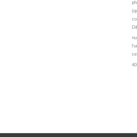
ph
(q
co
Di
nu
l’
cer
40