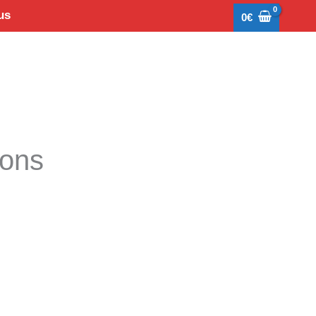
us
0
€
tons