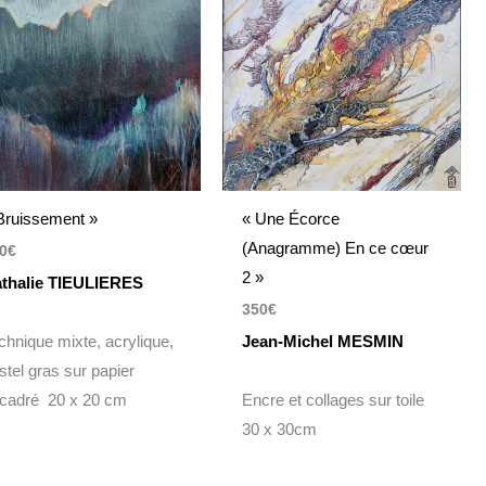
Bruissement »
« Une Écorce
(Anagramme) En ce cœur
0
€
2 »
thalie TIEULIERES
350
€
chnique mixte, acrylique,
Jean-Michel MESMIN
stel gras sur papier
cadré 20 x 20 cm
Encre et collages sur toile
30 x 30cm