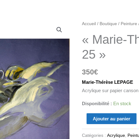
quantité
Accueil
/
Boutique
/
Peinture
de
« Marie-T
"Marie-
Thérèse
25 »
Lepage
25"
350
€
Marie-Thérèse LEPAGE
Acrylique sur papier canson
Disponibilité :
En stock
Ajouter au panier
Catégories :
Acrylique
,
Peint