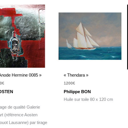
Anode Hermine 0085 »
« Thendara »
0
€
1200
€
OSTEN
Philippe BON
Huile sur toile 80 x 120 cm
rage de qualité Galerie
art (référence Aosten
ouot Lausanne) par tirage