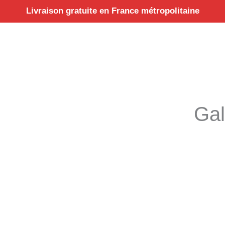
Aller
Livraison gratuite en France métropolitaine
au
contenu
Gal