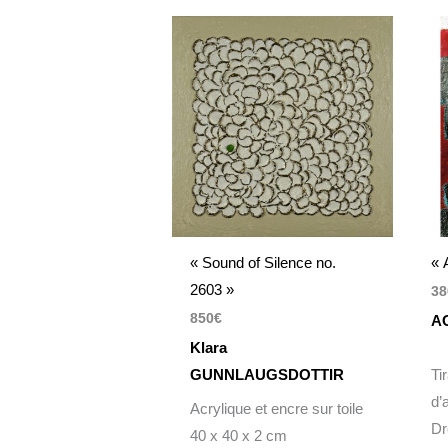
« Sound of Silence no.
« 
2603 »
38
850
€
A
Klara
GUNNLAUGSDOTTIR
Ti
d’
Acrylique et encre sur toile
Dr
40 x 40 x 2 cm