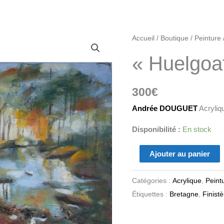
quantité
Accueil
/
Boutique
/
Peinture
de
« Huelgoa
"Huelgoat"
300
€
Andrée DOUGUET
Acryliqu
Disponibilité :
En stock
Ajouter au panier
Catégories :
Acrylique
,
Peint
Étiquettes :
Bretagne
,
Finistè