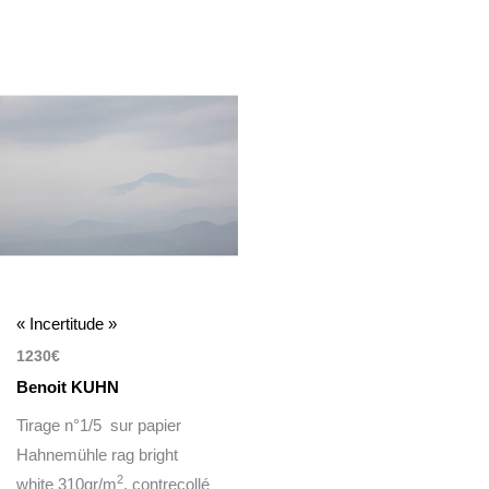
« Incertitude »
1230
€
Benoit KUHN
Tirage n°1/5 sur papier
Hahnemühle rag bright
2
white 310gr/m
, contrecollé