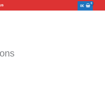
us
0
€
tons