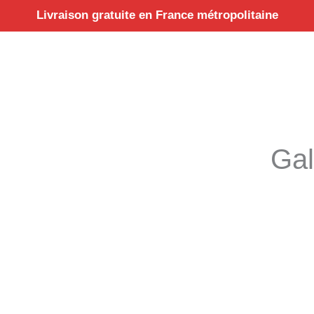
Aller
Livraison gratuite en France métropolitaine
au
contenu
Gal