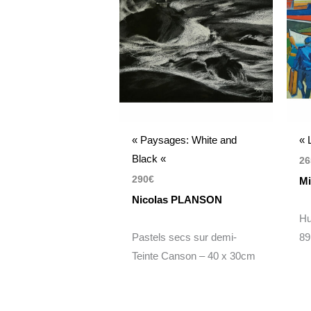
« Paysages: White and
« 
Black «
26
290
€
M
Nicolas PLANSON
Hu
Pastels secs sur demi-
89
Teinte Canson – 40 x 30cm