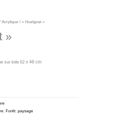
/
Acrylique
/ « Huelgoat »
t »
e sur toile 62
x 46 cm
ure
re
,
Forêt
,
paysage