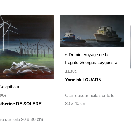
« Dernier voyage de la
frégate Georges Leygues »
1130
€
Yannick LOUARN
Golgotha »
Clair obscur huile sur toile
00
€
80 x 40 cm
therine DE SOLERE
ile sur toile 80
x 80 cm