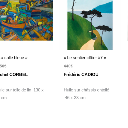
La calle bleue »
« Le sentier côtier #7 »
50
€
440
€
ichel CORBEL
Frédéric CADIOU
ile sur toile de lin 130 x
Huile sur châssis entoilé
 cm
46 x 33 cm