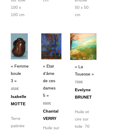
sur toile
cm
entoilé
100 x
50 x 50
100 cm
cm
« Femme
« Etat
« La
boule
d’âme
Touesse »
3 »
de ces
700
€
dames
450
€
Evelyne
5 »
Isabelle
BRUNET
680
€
MOTTE
Chantal
Huile et
Terre
VERRY
cire sur
patinée
toile 70
Huile sur