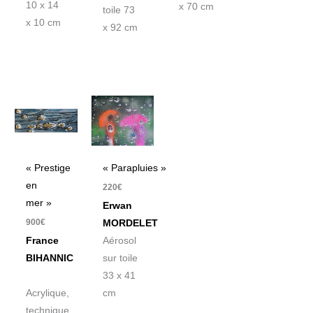
10 x 14
x 70 cm
toile 73
x 10 cm
x 92 cm
« Prestige
« Parapluies »
en
220
€
mer »
Erwan
900
€
MORDELET
France
Aérosol
BIHANNIC
sur toile
33 x 41
Acrylique,
cm
technique