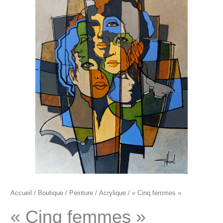
"Cinq
femmes"
Accueil
/
Boutique
/
Peinture
/
Acrylique
/ « Cinq femmes »
« Cinq femmes »