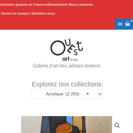
Aller
Livraison gratuite en France métropolitaine
Nous contacter
au
Ouvrir un compte | Identifiez-vous
contenu
0
€
Galerie d'art des artistes bretons
Explorez nos collections:
Acrylique (2 255)
×
quantité
de