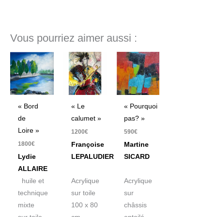
Vous pourriez aimer aussi :
« Bord
« Le
« Pourquoi
de
calumet »
pas? »
Loire »
1200
€
590
€
1800
€
Françoise
Martine
Lydie
LEPALUDIER
SICARD
ALLAIRE
huile et
Acrylique
Acrylique
technique
sur toile
sur
mixte
100 x 80
châssis