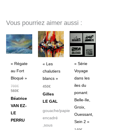
Vous pourriez aimer aussi :
Le
Le
prix
prix
initial
actuel
était :
est :
700€.
560€.
« Régate
« Série
« Les
au Fort
Voyage
chalutiers
Bloqué »
dans les
blancs »
iles du
700
€
450
€
560
€
ponant:
Gilles
Béatrice
Belle-Ile,
LE GAL
VAN EZ-
Groix,
gouache/papier
LE
Ouessant,
encadré
PERRU
Sein 2 »
,sous
140
€