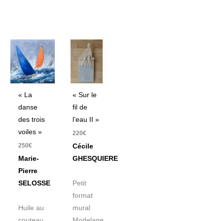
« La
« Sur le
danse
fil de
des trois
l’eau II »
voiles »
220
€
250
€
Cécile
Marie-
GHESQUIERE
Pierre
SELOSSE
Petit
format
Huile au
mural
couteau
Modelage