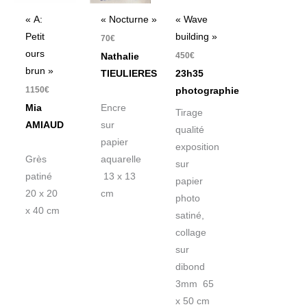
« A:
« Nocturne »
« Wave
Petit
building »
70
€
ours
450
€
Nathalie
brun »
TIEULIERES
23h35
1150
€
photographie
Mia
Encre
Tirage
AMIAUD
sur
qualité
papier
exposition
Grès
aquarelle
sur
patiné
13 x 13
papier
20 x 20
cm
photo
x 40 cm
satiné,
collage
sur
dibond
3mm 65
x 50 cm