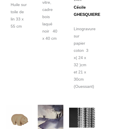
vitre,
Huile sur
Cécile
cadre
toile de
GHESQUIERE
bois
lin 33 x
laqué
55 cm
Linogravure
noir 40
sur
x 40 cm
papier
coton 3
x( 24 x
32 )cm
et 21 x
30cm
(Ouessant)