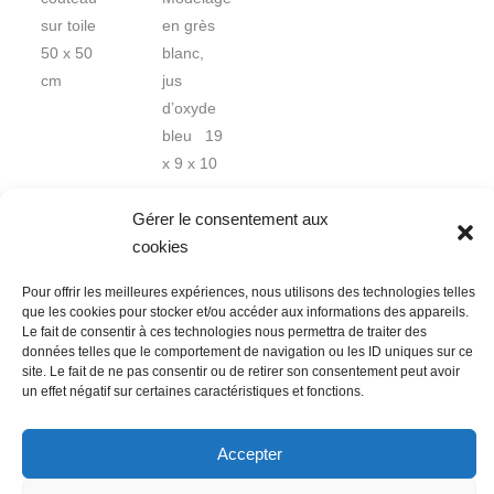
sur toile
en grès
50 x 50
blanc,
cm
jus
d’oxyde
bleu 19
x 9 x 10
cm
Gérer le consentement aux
cookies
Pour offrir les meilleures expériences, nous utilisons des technologies telles
que les cookies pour stocker et/ou accéder aux informations des appareils.
Le fait de consentir à ces technologies nous permettra de traiter des
données telles que le comportement de navigation ou les ID uniques sur ce
Nous contacter
Conditions Générales de Ventes
site. Le fait de ne pas consentir ou de retirer son consentement peut avoir
un effet négatif sur certaines caractéristiques et fonctions.
Politique de confidentialité
Mentions légales
Mon compte
Mot de passe perdu
Newsletter
Politique de cookies (UE)
Accepter