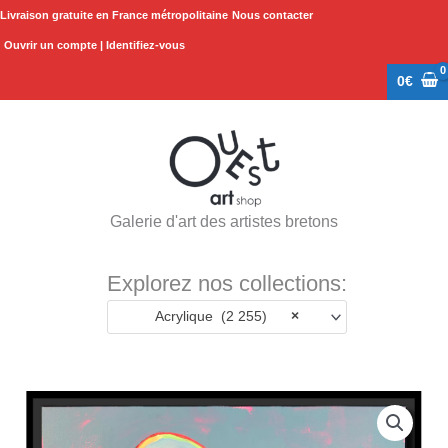
Aller
Livraison gratuite en France métropolitaine
Nous contacter
au
Ouvrir un compte | Identifiez-vous
contenu
0
€
Galerie d'art des artistes bretons
Explorez nos collections:
Acrylique (2 255)
×
quantité
de