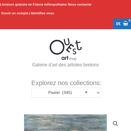
Aller
Livraison gratuite en France métropolitaine
Nous contacter
au
Ouvrir un compte | Identifiez-vous
contenu
0
€
Galerie d'art des artistes bretons
Explorez nos collections:
Pastel (345)
×
quantité
de