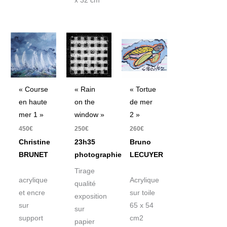
x 32 cm
« Course
« Rain
« Tortue
en haute
on the
de mer
mer 1 »
window »
2 »
450
€
250
€
260
€
Christine
23h35
Bruno
BRUNET
photographie
LECUYER
Tirage
acrylique
Acrylique
qualité
et encre
sur toile
exposition
sur
65 x 54
sur
support
cm2
papier