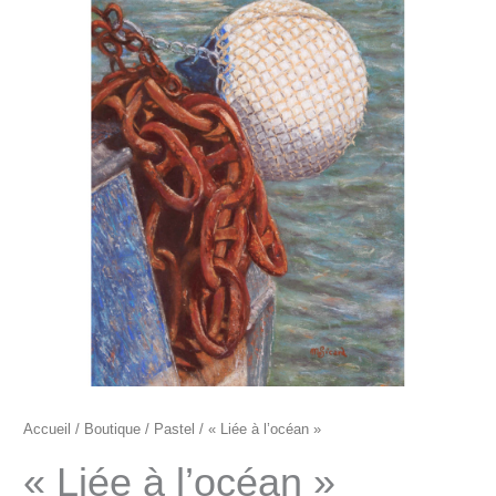
"Liée
à
l'océan"
Accueil
/
Boutique
/
Pastel
/ « Liée à l’océan »
« Liée à l’océan »