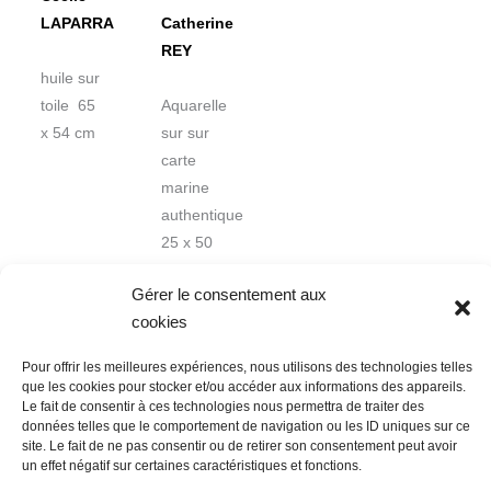
LAPARRA
Catherine
REY
huile sur
toile 65
Aquarelle
x 54 cm
sur sur
carte
marine
authentique
25 x 50
cm
Gérer le consentement aux
cookies
Pour offrir les meilleures expériences, nous utilisons des technologies telles
que les cookies pour stocker et/ou accéder aux informations des appareils.
Le fait de consentir à ces technologies nous permettra de traiter des
données telles que le comportement de navigation ou les ID uniques sur ce
Nous contacter
Conditions Générales de Ventes
site. Le fait de ne pas consentir ou de retirer son consentement peut avoir
un effet négatif sur certaines caractéristiques et fonctions.
Politique de confidentialité
Mentions légales
Mon compte