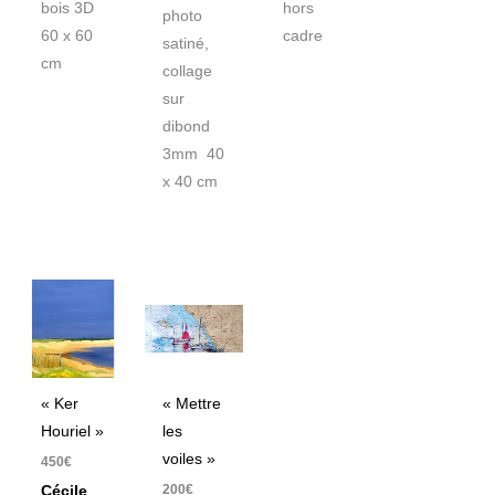
bois 3D
hors
photo
60 x 60
cadre
satiné,
cm
collage
sur
dibond
3mm 40
x 40 cm
« Ker
« Mettre
Houriel »
les
voiles »
450
€
200
€
Cécile