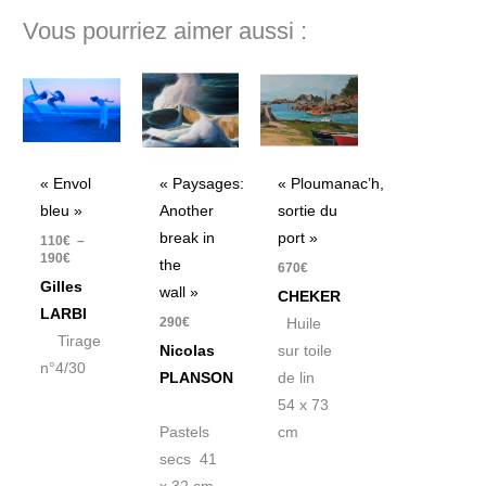
Vous pourriez aimer aussi :
Plage
de
prix :
110€
à
190€
« Envol
« Paysages:
« Ploumanac’h,
bleu »
Another
sortie du
break in
port »
110
€
–
190
€
the
670
€
Gilles
wall »
CHEKER
LARBI
290
€
Huile
Tirage
Nicolas
sur toile
n°4/30
PLANSON
de lin
54 x 73
Pastels
cm
secs 41