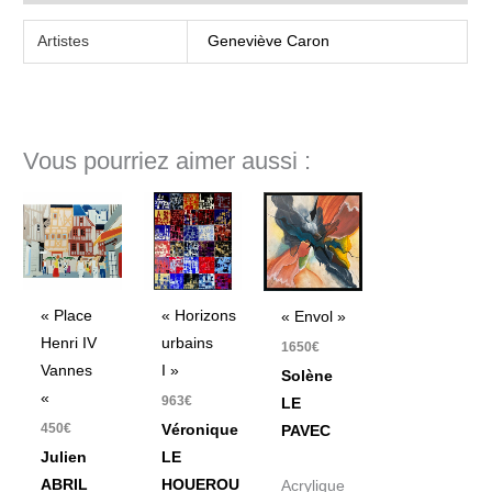
Artistes
Geneviève Caron
Vous pourriez aimer aussi :
« Place
« Horizons
« Envol »
Henri IV
urbains
1650
€
Vannes
I »
Solène
«
963
€
LE
450
€
Véronique
PAVEC
Julien
LE
ABRIL
HOUEROU
Acrylique