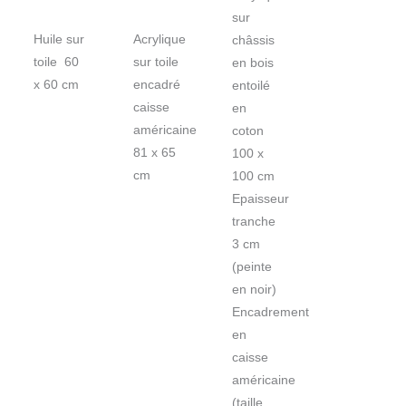
sur
Huile sur
Acrylique
châssis
toile 60
sur toile
en bois
x 60 cm
encadré
entoilé
caisse
en
américaine
coton
81 x 65
100 x
cm
100 cm
Epaisseur
tranche
3 cm
(peinte
en noir)
Encadrement
en
caisse
américaine
(taille