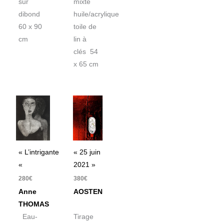
sur
mixte
dibond
huile/acrylique
60 x 90
toile de
cm
lin à
clés 54
x 65 cm
« L’intrigante
« 25 juin
«
2021 »
280
€
380
€
Anne
AOSTEN
THOMAS
Eau-
Tirage