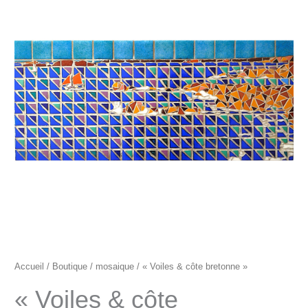
"Voiles
&
côte
bretonne"
Accueil
/
Boutique
/
mosaique
/ « Voiles & côte bretonne »
« Voiles & côte