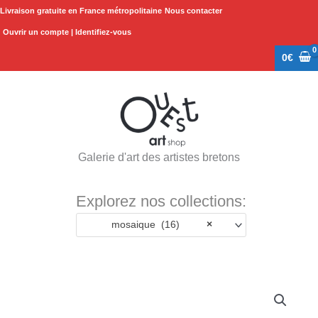
Aller
Livraison gratuite en France métropolitaine
Nous contacter
au
Ouvrir un compte | Identifiez-vous
contenu
0
€
Galerie d'art des artistes bretons
Explorez nos collections:
mosaique (16)
×
quantité
de