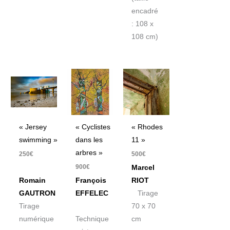
encadré
: 108 x
108 cm)
« Jersey
« Cyclistes
« Rhodes
swimming »
dans les
11 »
arbres »
250
€
500
€
900
€
Marcel
Romain
François
RIOT
GAUTRON
EFFELEC
Tirage
Tirage
70 x 70
numérique
Technique
cm