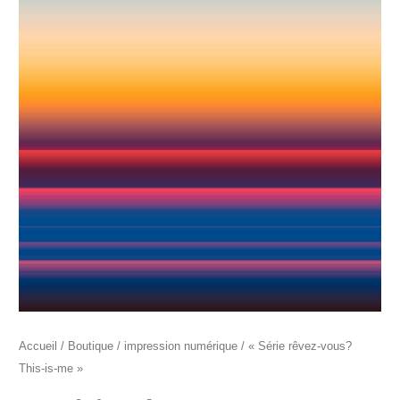
prix :
"Série
410€
rêvez-
à
vous?
1000€
This-
is-
me"
Accueil
/
Boutique
/
impression numérique
/ « Série rêvez-vous?
This-is-me »