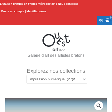
Aller
Livraison gratuite en France métropolitaine
Nous contacter
au
Ouvrir un compte | Identifiez-vous
contenu
0
€
Galerie d'art des artistes bretons
Explorez nos collections:
impression numérique (27)
×
Plage
quantité
de
de