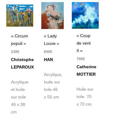
« Coup
« Circum
« Lady
de vent
populi »
Louve »
II «
230
€
650
€
700
€
Christophe
HAN
Catherine
LEPAROUX
MOTTIER
Acrylique,
Acrylique
huile sur
Huile sur
et huile
toile 46
toile 70
sur toile
x 55 cm
x 70 cm
46 x 38
cm