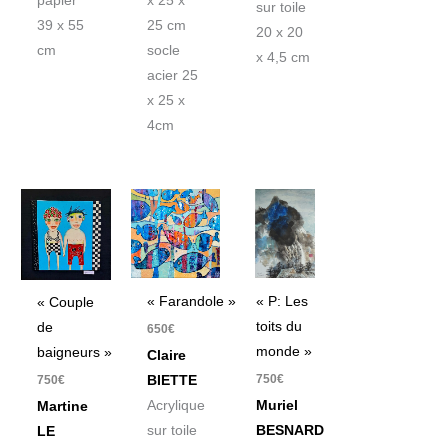
papier
x 25 x
sur toile
39 x 55
25 cm
20 x 20
cm
socle
x 4,5 cm
acier 25
x 25 x
4cm
« Farandole »
« P: Les
« Couple
toits du
de
650
€
monde »
baigneurs »
Claire
750
€
750
€
BIETTE
Acrylique
Muriel
Martine
sur toile
BESNARD
LE