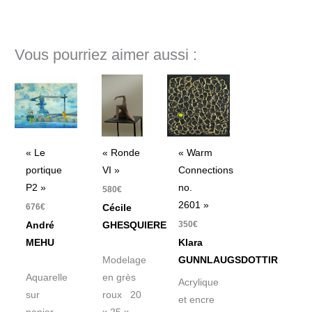
Vous pourriez aimer aussi :
« Le
« Ronde
« Warm
portique
VI »
Connections
P2 »
no.
580
€
2601 »
676
€
Cécile
350
€
André
GHESQUIERE
MEHU
Klara
Modelage
GUNNLAUGSDOTTIR
Aquarelle
en grès
Acrylique
sur
roux 20
et encre