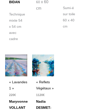
x 60
60
BIDAN
cm
Sumi-é
sur toile
Technique
60 x 40
mixte 54
cm
x 54 cm
avec
cadre
« Lavandes
« Reflets
1 »
Végétaux »
220
€
1120
€
Maryvonne
Nadia
VOLLANT
DESMET-