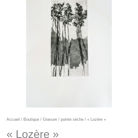
"Lozère"
Accueil
/
Boutique
/
Gravure
/
pointe sèche
/ « Lozère »
« Lozère »