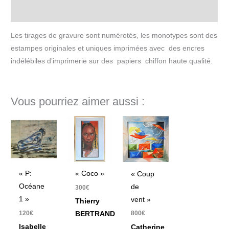
Informations complémentaires
Les tirages de gravure sont numérotés, les monotypes sont des
estampes originales et uniques imprimées avec des encres
indélébiles d’imprimerie sur des papiers chiffon haute qualité.
Vous pourriez aimer aussi :
« P:
« Coco »
« Coup
Océane
de
300
€
1 »
vent »
Thierry
120
€
800
€
BERTRAND
Isabelle
Catherine