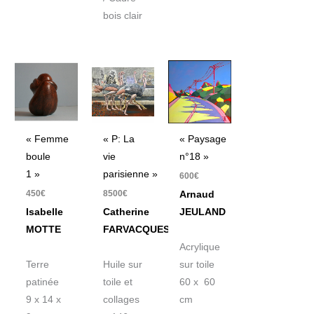
bois clair
« Femme
« P: La
« Paysage
boule
vie
n°18 »
1 »
parisienne »
600
€
450
€
8500
€
Arnaud
Isabelle
Catherine
JEULAND
MOTTE
FARVACQUES
Acrylique
Terre
Huile sur
sur toile
patinée
toile et
60 x 60
9 x 14 x
collages
cm