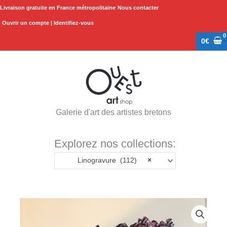
Aller
Livraison gratuite en France métropolitaine
Nous contacter
au
Ouvrir un compte | Identifiez-vous
contenu
0
€
Galerie d'art des artistes bretons
Explorez nos collections:
Linogravure (112)
×
quantité
de