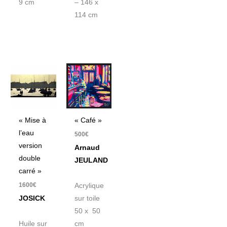
9 cm
– 146 x
114 cm
« Mise à
« Café »
l’eau
500
€
version
Arnaud
double
JEULAND
carré »
1600
€
Acrylique
JOSICK
sur toile
50 x 50
Huile sur
cm