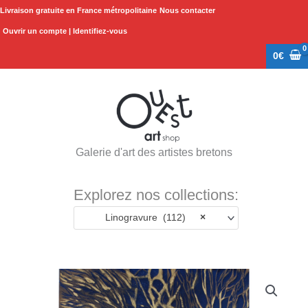
Aller
Livraison gratuite en France métropolitaine
Nous contacter
au
Ouvrir un compte | Identifiez-vous
contenu
0
€
Galerie d'art des artistes bretons
Explorez nos collections:
Linogravure (112)
×
quantité
de