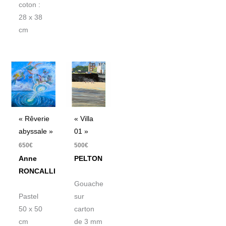
coton :
28 x 38
cm
« Rêverie
« Villa
abyssale »
01 »
650
€
500
€
Anne
PELTON
RONCALLI
Gouache
Pastel
sur
50 x 50
carton
cm
de 3 mm