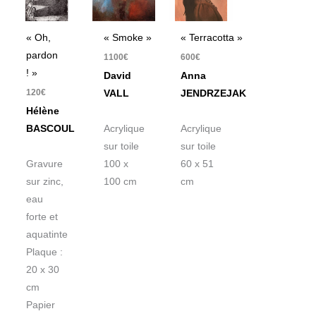
« Oh,
« Smoke »
« Terracotta »
pardon
1100
€
600
€
! »
David
Anna
120
€
VALL
JENDRZEJAK
Hélène
BASCOUL
Acrylique
Acrylique
sur toile
sur toile
Gravure
100 x
60 x 51
sur zinc,
100 cm
cm
eau
forte et
aquatinte
Plaque :
20 x 30
cm
Papier