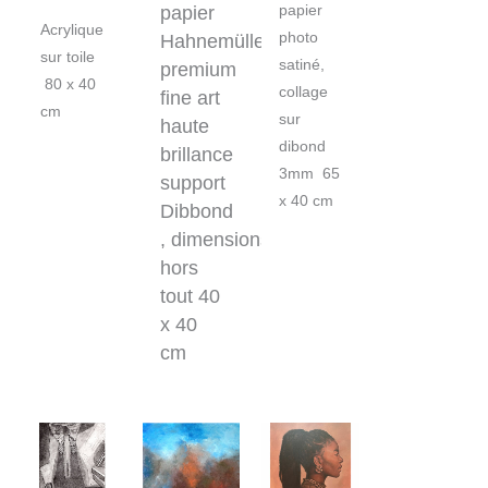
papier
papier
Acrylique
photo
Hahnemülle
sur toile
satiné,
premium
80 x 40
collage
fine art
cm
sur
haute
dibond
brillance
3mm 65
support
x 40 cm
Dibbond
,
dimensions
hors
tout 40
x 40
cm