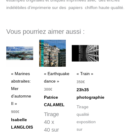
estampes originales et uniques imprimées avec des encres
indélébiles d’imprimerie sur des papiers chiffon haute qualité.
Vous pourriez aimer aussi :
« Marines
« Earthquake
« Train »
abstraites:
dance »
350
€
Mer
300
€
23h35
d’automne
Patrice
photographie
II »
CALAMEL
Tirage
900
€
Tirage
qualité
Isabelle
40 x
exposition
LANGLOIS
40 sur
sur