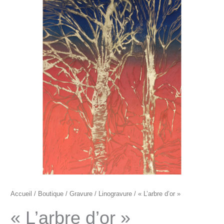
"L'arbre
d'or"
Accueil
/
Boutique
/
Gravure
/
Linogravure
/ « L’arbre d’or »
« L’arbre d’or »