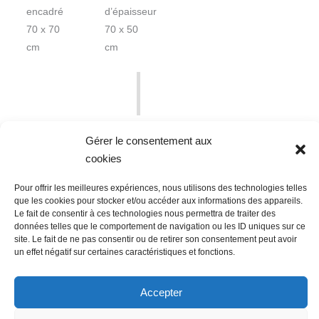
encadré
d’épaisseur
70 x 70
70 x 50
cm
cm
Gérer le consentement aux
cookies
Pour offrir les meilleures expériences, nous utilisons des technologies telles
que les cookies pour stocker et/ou accéder aux informations des appareils.
Le fait de consentir à ces technologies nous permettra de traiter des
données telles que le comportement de navigation ou les ID uniques sur ce
Nous contacter
Conditions Générales de Ventes
site. Le fait de ne pas consentir ou de retirer son consentement peut avoir
un effet négatif sur certaines caractéristiques et fonctions.
Politique de confidentialité
Mentions légales
Mon compte
Mot de passe perdu
Newsletter
Politique de cookies (UE)
Accepter