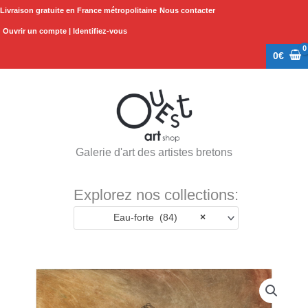
Aller
Livraison gratuite en France métropolitaine
Nous contacter
au
Ouvrir un compte | Identifiez-vous
contenu
0
€
Galerie d'art des artistes bretons
Explorez nos collections:
Eau-forte (84)
×
quantité
de