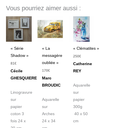
Vous pourriez aimer aussi :
« Série
« La
« Clématites »
Shadow »
messagère
250
€
oubliée »
81
€
Catherine
170
€
Cécile
REY
GHESQUIERE
Marc
BROUDIC
Aquarelle
Linogravure
sur
sur
Aquarelle
papier
papier
sur
300g
coton 3
Arches
40 x 50
fois 24 x
24 x 34
cm