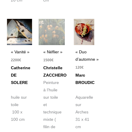
20 cm
cm
« Vanité »
« Néflier »
« Duo
d’automne »
2200
€
1500
€
120
€
Catherine
Christelle
DE
ZACCHERO
Marc
SOLERE
Peinture
BROUDIC
à l’huile
huile sur
sur toile
Aquarelle
toile
et
sur
100 x
technique
Arches
100 cm
mixte (
31 x 41
filin de
cm