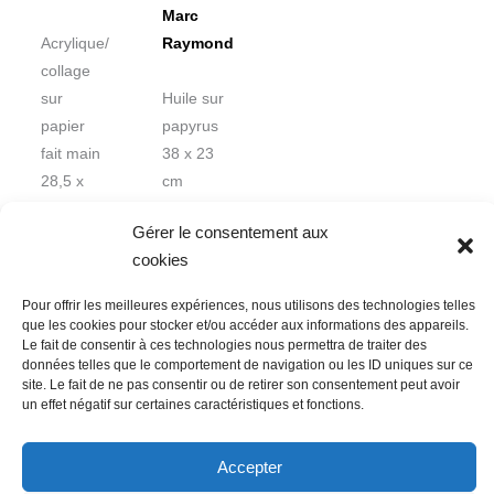
Marc
Acrylique/
Raymond
collage
sur
Huile sur
papier
papyrus
fait main
38 x 23
28,5 x
cm
21 cm
encadré
Gérer le consentement aux
cookies
Pour offrir les meilleures expériences, nous utilisons des technologies telles
que les cookies pour stocker et/ou accéder aux informations des appareils.
Le fait de consentir à ces technologies nous permettra de traiter des
données telles que le comportement de navigation ou les ID uniques sur ce
Nous contacter
Conditions Générales de Ventes
site. Le fait de ne pas consentir ou de retirer son consentement peut avoir
un effet négatif sur certaines caractéristiques et fonctions.
Politique de confidentialité
Mentions légales
Mon compte
Mot de passe perdu
Newsletter
Politique de cookies (UE)
Accepter