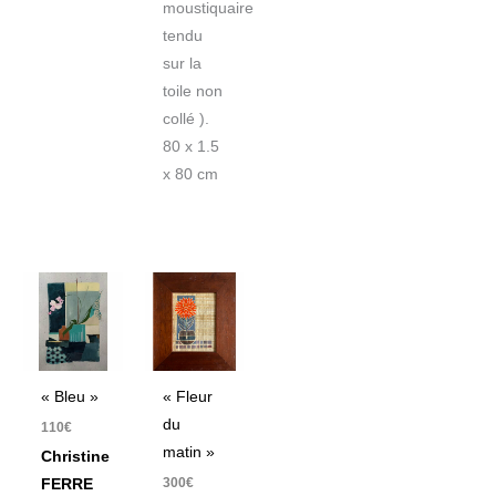
moustiquaire
tendu
sur la
toile non
collé ).
80 x 1.5
x 80 cm
« Bleu »
« Fleur
du
110
€
matin »
Christine
300
€
FERRE