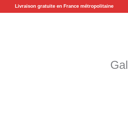
Aller
Livraison gratuite en France métropolitaine
au
contenu
Gal