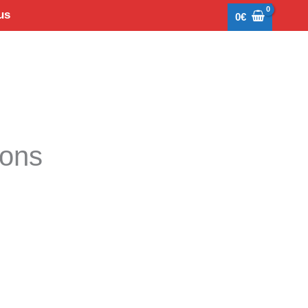
us
0
€
tons