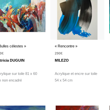
Bulles célestes »
« Rencontre »
0
€
290
€
tricia DUGUIN
MILEZO
rylique sur toile 81 x 60
Acrylique et encre sur toile
 non encadré
54 x 54 cm
Le
Le