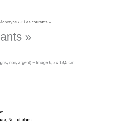
Monotype
/ « Les courants »
ants »
ris, noir, argent) – Image 6,5 x 19,5 cm
pe
ure
,
Noir et blanc