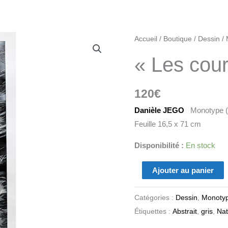
quantité
Accueil
/
Boutique
/
Dessin
/
de
« Les cour
"Les
courants"
120
€
Danièle JEGO
Monotype (g
Feuille 16,5 x 71 cm
Disponibilité :
En stock
Ajouter au panier
Catégories :
Dessin
,
Monoty
Étiquettes :
Abstrait
,
gris
,
Nat