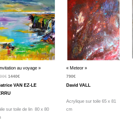
prix
prix
initial
actuel
était :
est :
1800€.
1440€.
Invitation au voyage »
« Meteor »
00
€
1440
€
790
€
atrice VAN EZ-LE
David VALL
ERRU
Acrylique sur toile 65 x 81
ile sur toile de lin 80 x 80
cm
m