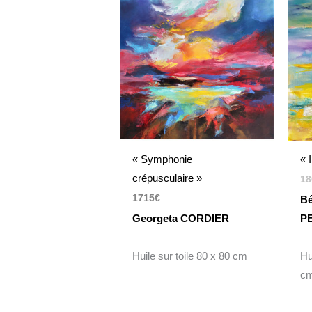
« Symphonie
« 
crépusculaire »
18
1715
€
Bé
Georgeta CORDIER
P
Huile sur toile 80 x 80 cm
Hu
c