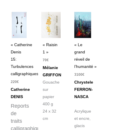
« Catherine
« Raisin
« Le
Denis
1 »
grand
15:
réveil de
70
€
Turbulences
l’humanité »
Mélanie
calligraphiques »
3100
€
GRIFFON
220
€
Gouache
Chrystele
Catherine
sur
FERRON-
DENIS
papier
NASCA
400 g
Reports
24 x 32
Acrylique
de
cm
et encre,
traits
glacis
calligraphiques