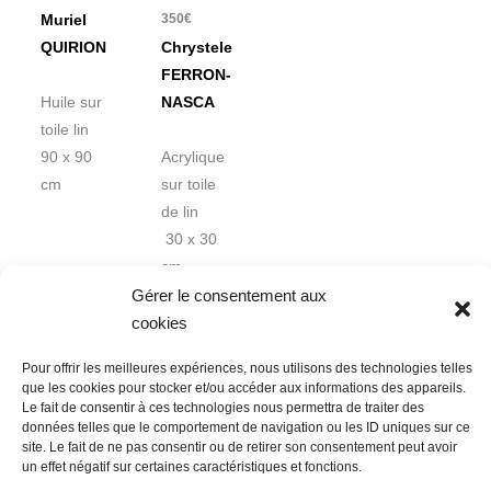
350
€
Muriel
QUIRION
Chrystele
FERRON-
Huile sur
NASCA
toile lin
90 x 90
Acrylique
cm
sur toile
de lin
30 x 30
cm
Gérer le consentement aux
cookies
Pour offrir les meilleures expériences, nous utilisons des technologies telles
que les cookies pour stocker et/ou accéder aux informations des appareils.
Le fait de consentir à ces technologies nous permettra de traiter des
données telles que le comportement de navigation ou les ID uniques sur ce
Nous contacter
Conditions Générales de Ventes
site. Le fait de ne pas consentir ou de retirer son consentement peut avoir
un effet négatif sur certaines caractéristiques et fonctions.
Politique de confidentialité
Mentions légales
Mon compte