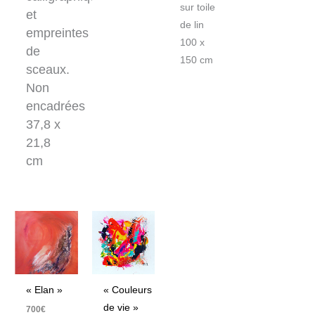
sur toile
et
de lin
empreintes
100 x
de
150 cm
sceaux.
Non
encadrées
37,8 x
21,8
cm
« Elan »
« Couleurs
de vie »
700
€