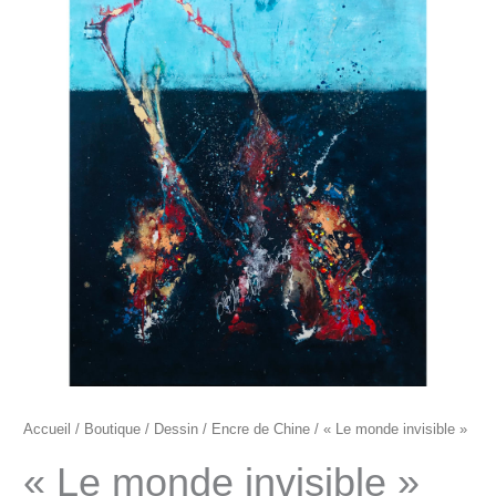
"Le
monde
invisible"
Accueil
/
Boutique
/
Dessin
/
Encre de Chine
/ « Le monde invisible »
« Le monde invisible »