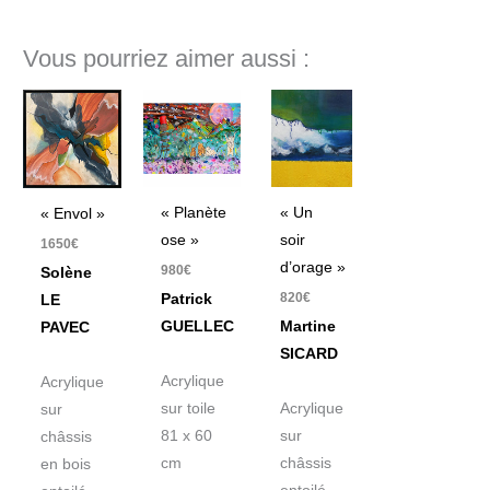
Vous pourriez aimer aussi :
« Planète
« Un
« Envol »
ose »
soir
1650
€
d’orage »
980
€
Solène
820
€
Patrick
LE
GUELLEC
Martine
PAVEC
SICARD
Acrylique
Acrylique
sur toile
Acrylique
sur
81 x 60
sur
châssis
cm
châssis
en bois