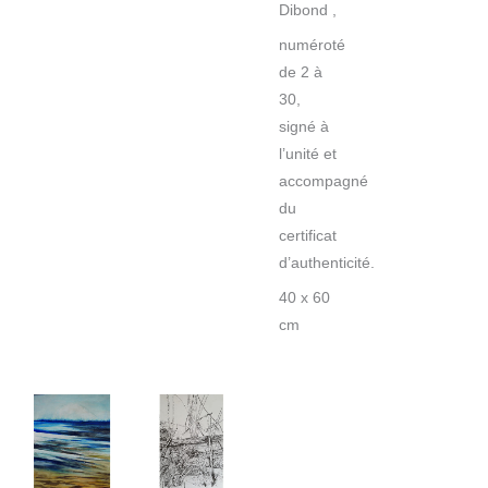
Dibond ,
numéroté
de 2 à
30,
signé à
l’unité et
accompagné
du
certificat
d’authenticité.
40 x 60
cm