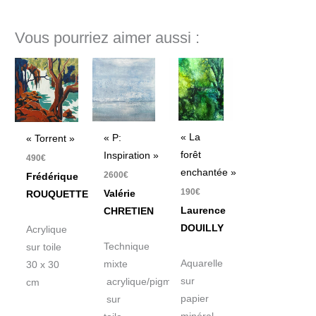
Vous pourriez aimer aussi :
« La
« P:
« Torrent »
forêt
Inspiration »
490
€
enchantée »
2600
€
Frédérique
190
€
Valérie
ROUQUETTE
Laurence
CHRETIEN
DOUILLY
Acrylique
Technique
sur toile
Aquarelle
mixte
30 x 30
sur
acrylique/pigment
cm
papier
sur