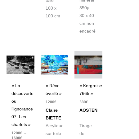
minéral
toile
350µ
100 x
30 x 40
100 cm
cm non
encadré
Plage
de
prix :
1200€
à
1600€
« La
« Rêve
« Kergroise
découverte
éveillé »
7665 »
ou
1200
€
380
€
l’ignorance
Claire
AOSTEN
07: Les
BIETTE
charlots »
Acrylique
Tirage
1200
€
–
sur toile
de
1600
€