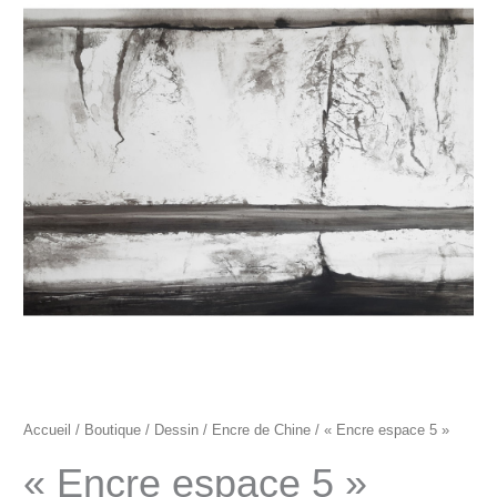
"Encre
espace
5"
Accueil
/
Boutique
/
Dessin
/
Encre de Chine
/ « Encre espace 5 »
« Encre espace 5 »