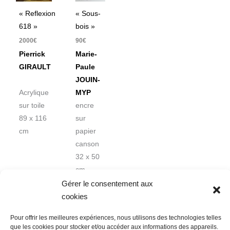
« Reflexion
« Sous-
618 »
bois »
2000
€
90
€
Pierrick
Marie-
GIRAULT
Paule
JOUIN-
Acrylique
MYP
sur toile
encre
89 x 116
sur
cm
papier
canson
32 x 50
cm
Gérer le consentement aux
cookies
Pour offrir les meilleures expériences, nous utilisons des technologies telles
que les cookies pour stocker et/ou accéder aux informations des appareils.