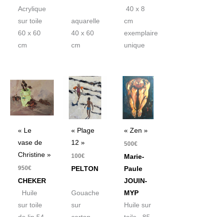
Acrylique
40 x 8
sur toile
aquarelle
cm
60 x 60
40 x 60
exemplaire
cm
cm
unique
« Le
« Plage
« Zen »
vase de
12 »
500
€
Christine »
100
€
Marie-
950
€
PELTON
Paule
CHEKER
JOUIN-
Huile
Gouache
MYP
sur toile
sur
Huile sur