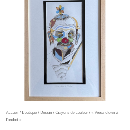
"Vieux
clown
à
l'archet"
Accueil
/
Boutique
/
Dessin
/
Crayons de couleur
/ « Vieux clown à
l’archet »