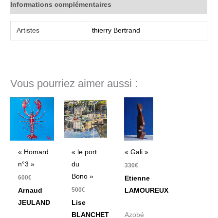
Informations complémentaires
Artistes
thierry Bertrand
Vous pourriez aimer aussi :
« Homard
« le port
« Gali »
n°3 »
du
330
€
Bono »
600
€
Etienne
500
€
Arnaud
LAMOUREUX
JEULAND
Lise
BLANCHET
Azobé