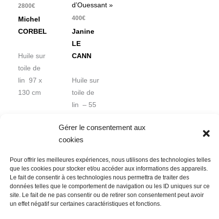
d’Ouessant »
2800
€
400
€
Michel
CORBEL
Janine
LE
Huile sur
CANN
toile de
lin 97 x
Huile sur
130 cm
toile de
lin – 55
x 46 cm
Gérer le consentement aux
cookies
Pour offrir les meilleures expériences, nous utilisons des technologies telles
que les cookies pour stocker et/ou accéder aux informations des appareils.
Le fait de consentir à ces technologies nous permettra de traiter des
données telles que le comportement de navigation ou les ID uniques sur ce
Nous contacter
Conditions Générales de Ventes
site. Le fait de ne pas consentir ou de retirer son consentement peut avoir
un effet négatif sur certaines caractéristiques et fonctions.
Politique de confidentialité
Mentions légales
Mon compte
Mot de passe perdu
Newsletter
Politique de cookies (UE)