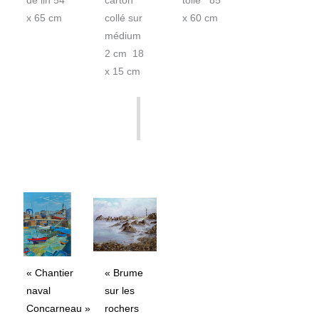
de lin 54
carton
toile 85
x 65 cm
collé sur
x 60 cm
médium
2 cm 18
x 15 cm
« Chantier
« Brume
naval
sur les
Concarneau »
rochers