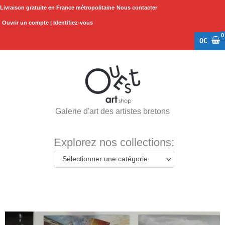
Aller
Livraison gratuite en France métropolitaine
Nous contacter
au
Ouvrir un compte | Identifiez-vous
contenu
0
€
Galerie d'art des artistes bretons
Explorez nos collections:
Sélectionner une catégorie