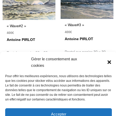
« Wave#3 »
« Wave#2 »
400
€
400
€
Antoine PIRLOT
Antoine PIRLOT
Pastel sur papier 30 x 30
Pastel sur papier 30 x 30
cm
Gérer le consentement aux
cm
cookies
Pour offrir les meilleures expériences, nous utilisons des technologies telles
que les cookies pour stocker et/ou accéder aux informations des appareils.
Le fait de consentir à ces technologies nous permettra de traiter des
données telles que le comportement de navigation ou les ID uniques sur ce
Nous contacter
Conditions Générales de Ventes
site. Le fait de ne pas consentir ou de retirer son consentement peut avoir
Politique de confidentialité
Mentions légales
Mon compte
un effet négatif sur certaines caractéristiques et fonctions.
Mot de passe perdu
Newsletter
Politique de cookies (UE)
Accepter