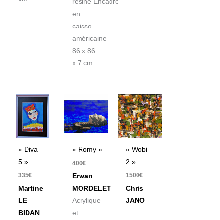
résine Encadré
en
caisse
américaine
86 x 86
x 7 cm
« Diva
« Romy »
« Wobi
5 »
2 »
400
€
335
€
1500
€
Erwan
Martine
MORDELET
Chris
LE
Acrylique
JANO
BIDAN
et