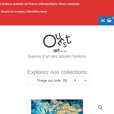
Aller
Livraison gratuite en France métropolitaine
Nous contacter
au
Ouvrir un compte | Identifiez-vous
contenu
0
€
Galerie d'art des artistes bretons
Explorez nos collections:
Tirage sur toile (8)
×
Plage
quantité
de
de