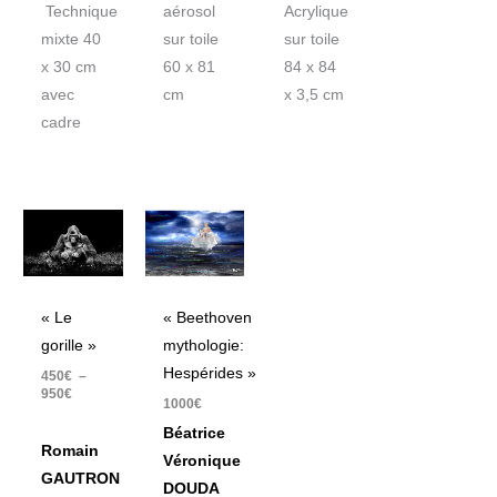
Technique
aérosol
Acrylique
mixte 40
sur toile
sur toile
x 30 cm
60 x 81
84 x 84
avec
cm
x 3,5 cm
cadre
Plage
de
prix :
450€
à
950€
« Le
« Beethoven
gorille »
mythologie:
Hespérides »
450
€
–
950
€
1000
€
Béatrice
Romain
Véronique
GAUTRON
DOUDA