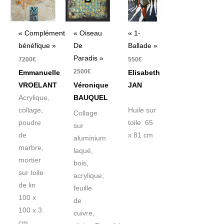
« Oiseau
« Complémentarité
« 1-
De
bénéfique »
Ballade »
Paradis »
7200
€
550
€
2500
€
Emmanuelle
Elisabeth
Véronique
VROELANT
JAN
BAUQUEL
Acrylique,
collage,
Huile sur
Collage
poudre
toile 65
sur
de
x 81 cm
aluminium
marbre,
laqué,
mortier
bois,
sur toile
acrylique,
de lin
feuille
100 x
de
100 x 3
cuivre,
cm