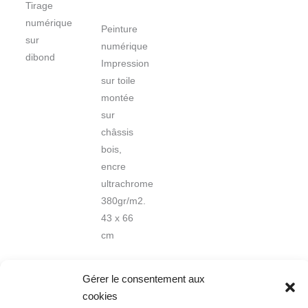
Tirage
numérique
Peinture
sur
numérique
dibond
Impression
sur toile
montée
sur
châssis
bois,
encre
ultrachrome
380gr/m2.
43 x 66
cm
Gérer le consentement aux
cookies