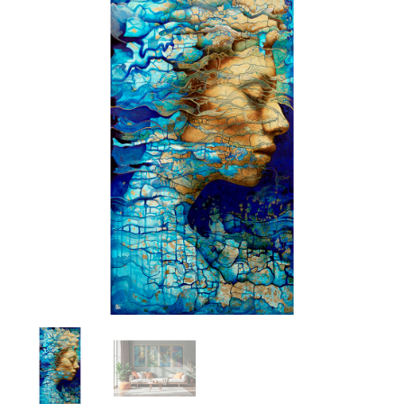
prix :
"Ether"
580€
à
880€