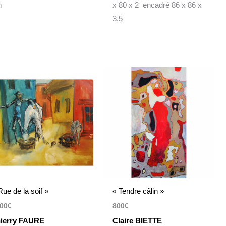
m
x 80 x 2 encadré 86 x 86 x
3,5
Rue de la soif »
« Tendre câlin »
00
€
800
€
ierry FAURE
Claire BIETTE