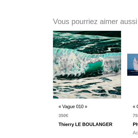
Vous pourriez aimer aussi
« Vague 010 »
« 
350
€
75
Thierry LE BOULANGER
Ph
Ac