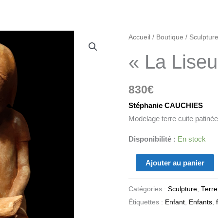
quantité
Accueil
/
Boutique
/
Sculptur
de
« La Lise
"La
Liseuse"
830
€
Stéphanie CAUCHIES
Modelage terre cuite patinée
Disponibilité :
En stock
Ajouter au panier
Catégories :
Sculpture
,
Terre
Étiquettes :
Enfant
,
Enfants
,