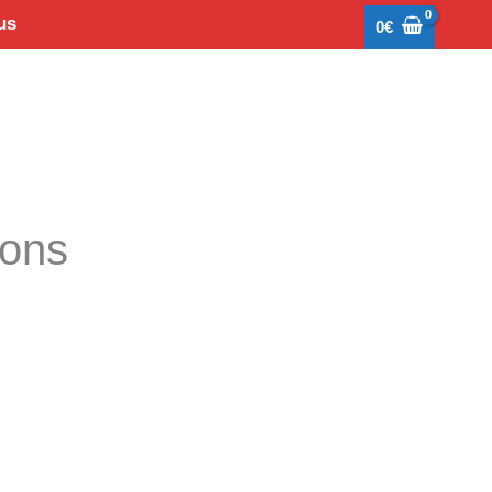
us
0
€
tons