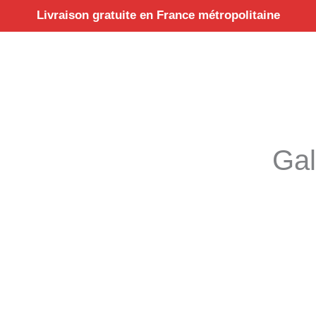
Aller
Livraison gratuite en France métropolitaine
au
contenu
Gal