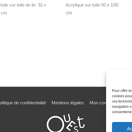
ile sur toile de lin 92 x
Acrylique sur toile 50
x 100
 cm
cm
Pour offrir 
cookies pour
ces technolo
olitique de confidentialité
Mentions légales
Mon compte
Mot de
navigation ou
consentement
Ac