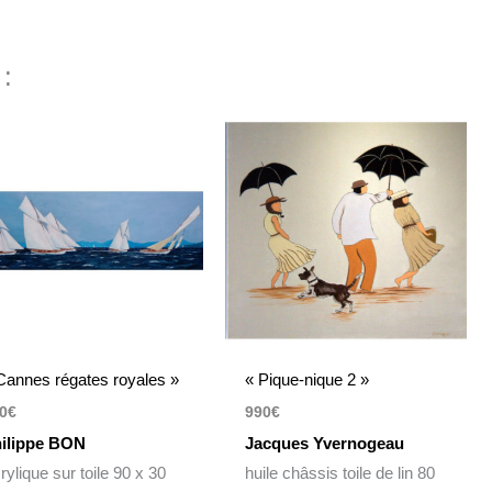
 :
Cannes régates royales »
« Pique-nique 2 »
0
€
990
€
ilippe BON
Jacques Yvernogeau
rylique sur toile 90 x 30
huile châssis toile de lin 80