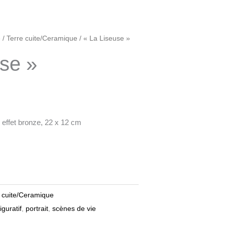
e
/
Terre cuite/Ceramique
/ « La Liseuse »
use »
 effet bronze, 22 x 12 cm
 cuite/Ceramique
figuratif
,
portrait
,
scènes de vie