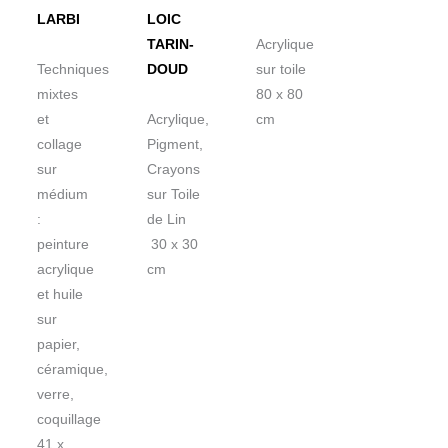
LARBI
LOIC
TARIN-
Acrylique
Techniques
DOUD
sur toile
mixtes
80 x 80
et
Acrylique,
cm
collage
Pigment,
sur
Crayons
médium
sur Toile
:
de Lin
peinture
30 x 30
acrylique
cm
et huile
sur
papier,
céramique,
verre,
coquillage
41 x