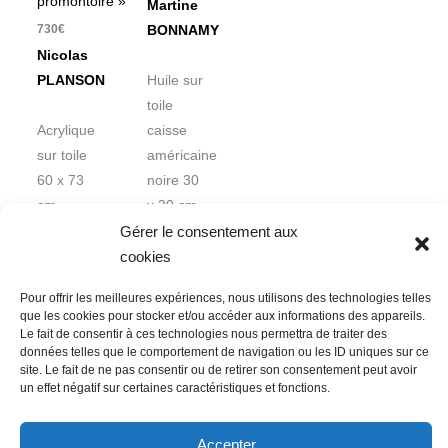
promontoire »
Martine
730
€
BONNAMY
Nicolas
PLANSON
Huile sur
toile
Acrylique
caisse
sur toile
américaine
60 x 73
noire 30
cm
x 30 cm
Gérer le consentement aux
cookies
Pour offrir les meilleures expériences, nous utilisons des technologies telles
que les cookies pour stocker et/ou accéder aux informations des appareils.
Le fait de consentir à ces technologies nous permettra de traiter des
données telles que le comportement de navigation ou les ID uniques sur ce
Nous contacter
Conditions Générales de Ventes
site. Le fait de ne pas consentir ou de retirer son consentement peut avoir
un effet négatif sur certaines caractéristiques et fonctions.
Politique de confidentialité
Mentions légales
Mon compte
Mot de passe perdu
Newsletter
Politique de cookies (UE)
Accepter