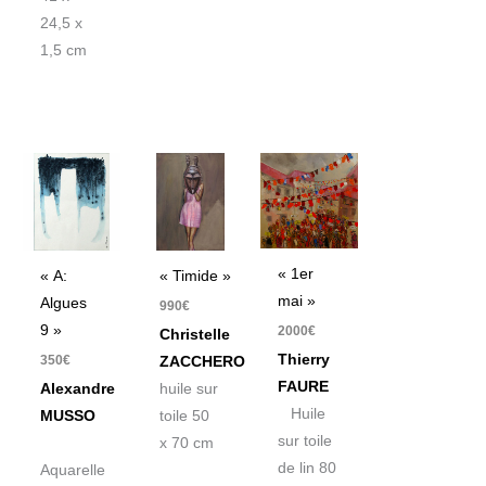
24,5 x
1,5 cm
« 1er
« A:
« Timide »
mai »
Algues
990
€
9 »
2000
€
Christelle
Thierry
350
€
ZACCHERO
FAURE
Alexandre
huile sur
Huile
MUSSO
toile 50
sur toile
x 70 cm
de lin 80
Aquarelle