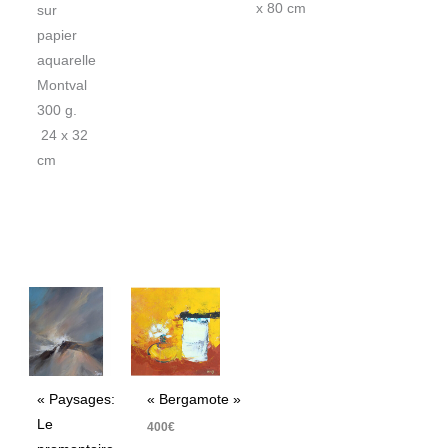
x 80 cm
sur
papier
aquarelle
Montval
300 g.
24 x 32
cm
« Paysages:
« Bergamote »
Le
400
€