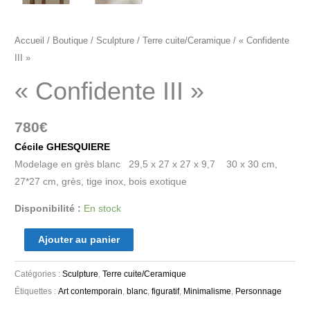
Accueil
/
Boutique
/
Sculpture
/
Terre cuite/Ceramique
/ « Confidente
III »
« Confidente III »
780
€
Cécile GHESQUIERE
Modelage en grès blanc 29,5 x 27 x 27 x 9,7 30 x 30 cm,
27*27 cm, grès, tige inox, bois exotique
Disponibilité :
En stock
Ajouter au panier
Catégories :
Sculpture
,
Terre cuite/Ceramique
Étiquettes :
Art contemporain
,
blanc
,
figuratif
,
Minimalisme
,
Personnage