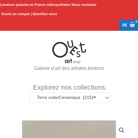
Aller
Livraison gratuite en France métropolitaine
Nous contacter
au
Ouvrir un compte | Identifiez-vous
contenu
0
€
Galerie d'art des artistes bretons
Explorez nos collections:
Terre cuite/Ceramique (215)
×
quantité
de