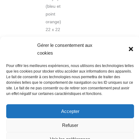
(bleu et
point
orange)
22 x 22
cm
Gérer le consentement aux
cookies
Pour offrir les meilleures expériences, nous utilisons des technologies telles
que les cookies pour stocker et/ou accéder aux informations des appareils.
Le fait de consentir à ces technologies nous permettra de traiter des
données telles que le comportement de navigation ou les ID uniques sur ce
Nous contacter
Conditions Générales de Ventes
site. Le fait de ne pas consentir ou de retirer son consentement peut avoir
un effet négatif sur certaines caractéristiques et fonctions.
Politique de confidentialité
Mentions légales
Mon compte
Mot de passe perdu
Newsletter
Politique de cookies (UE)
Accepter
Refuser