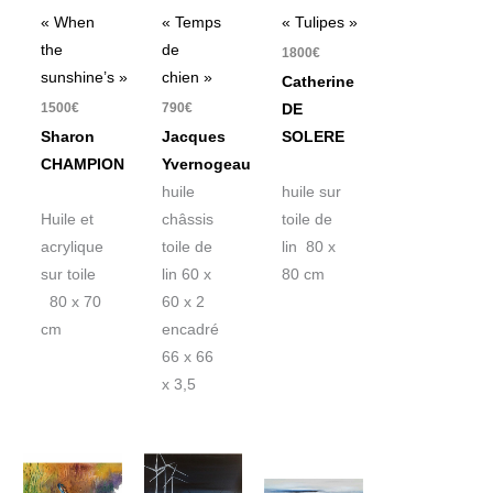
« When
« Temps
« Tulipes »
the
de
1800
€
sunshine’s »
chien »
Catherine
1500
€
790
€
DE
Sharon
Jacques
SOLERE
CHAMPION
Yvernogeau
huile
huile sur
Huile et
châssis
toile de
acrylique
toile de
lin 80 x
sur toile
lin 60 x
80 cm
80 x 70
60 x 2
cm
encadré
66 x 66
x 3,5