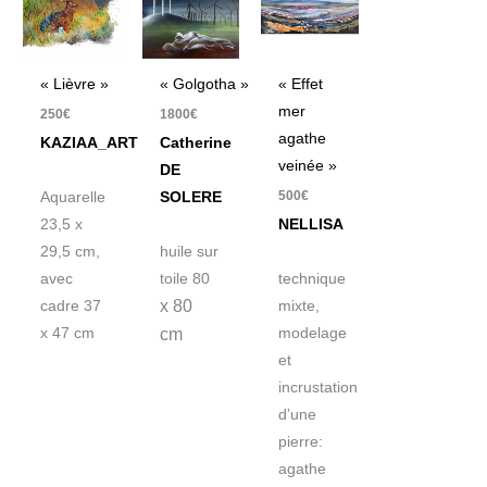
« Lièvre »
« Golgotha »
« Effet
mer
250
€
1800
€
agathe
KAZIAA_ART
Catherine
veinée »
DE
500
€
Aquarelle
SOLERE
23,5 x
NELLISA
29,5 cm,
huile sur
avec
toile 80
technique
x 80
cadre 37
mixte,
x 47 cm
cm
modelage
et
incrustation
d’une
pierre:
agathe