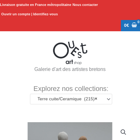
Aller
Livraison gratuite en France métropolitaine
Nous contacter
au
Ouvrir un compte | Identifiez-vous
contenu
0
€
Galerie d'art des artistes bretons
Explorez nos collections:
Terre cuite/Ceramique (215)
×
quantité
de