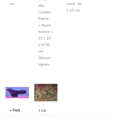
cm
noire 15
des
x 10 cm
Landes,
Patine
« façon
bronze »
23 x 10
x ht 20
cm
Oeuvre
signée
« Petit
« La
oiseau »
récréation »