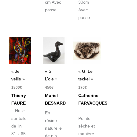
cm Avec
30cm
passe
Avec
passe
« Je
« S:
« G: Le
veille »
L’oie »
teckel »
1800
€
450
€
170
€
Thierry
Muriel
Catherine
FAURE
BESNARD
FARVACQUES
Huile
En
sur toile
Pointe
résine
de lin
sèche et
naturelle
81 x 65
manière
de pin