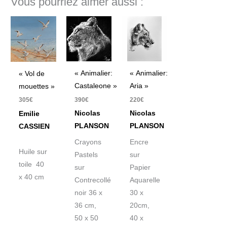
Vous pourriez aimer aussi :
« Animalier:
« Animalier:
« Vol de
Castaleone »
Aria »
mouettes »
390
€
220
€
305
€
Nicolas
Nicolas
Emilie
PLANSON
PLANSON
CASSIEN
Crayons
Encre
Huile sur
Pastels
sur
toile 40
sur
Papier
x 40 cm
Contrecollé
Aquarelle
noir 36 x
30 x
36 cm,
20cm,
50 x 50
40 x