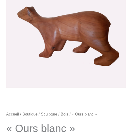
"Ours
blanc"
Accueil
/
Boutique
/
Sculpture
/
Bois
/ « Ours blanc »
« Ours blanc »