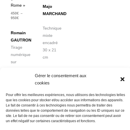
Rome »
Majo
450
€
–
MARCHAND
950
€
Technique
Romain
mixte
GAUTRON
encadré
Tirage
30 x 21
numérique
cm
sur
dibond
Gérer le consentement aux
cookies
Pour offrir les meilleures expériences, nous utilisons des technologies telles
que les cookies pour stocker et/ou accéder aux informations des appareils.
Le fait de consentir à ces technologies nous permettra de traiter des
données telles que le comportement de navigation ou les ID uniques sur ce
Nous contacter
Conditions Générales de Ventes
site. Le fait de ne pas consentir ou de retirer son consentement peut avoir
un effet négatif sur certaines caractéristiques et fonctions.
Politique de confidentialité
Mentions légales
Mon compte
Mot de passe perdu
Newsletter
Politique de cookies (UE)