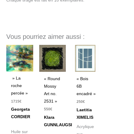
Chaque tirage est fait en 10 exemplaires.
Vous pourriez aimer aussi :
» La
« Round
« Bois
roche
Mossy
6B
percée »
Art no.
encadré »
2531 »
1715
€
250
€
550
€
Georgeta
Laetitia
CORDIER
Klara
XIMELIS
GUNNLAUGSDOTTIR
Acrylique
Huile sur