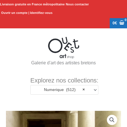
Aller
Livraison gratuite en France métropolitaine
Nous contacter
au
Ouvrir un compte | Identifiez-vous
contenu
0
€
Galerie d'art des artistes bretons
Explorez nos collections:
Numerique (512)
×
quantité
de