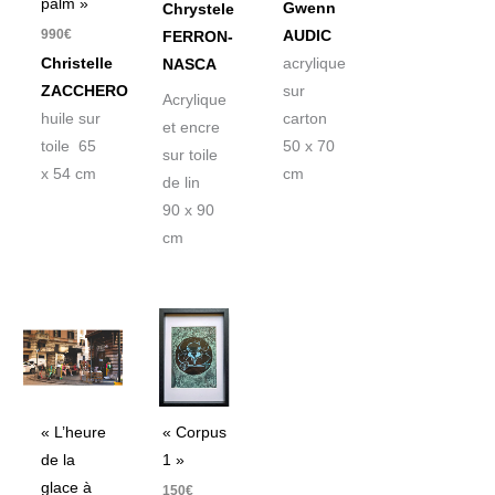
palm »
Gwenn
Chrystele
990
€
AUDIC
FERRON-
Christelle
acrylique
NASCA
ZACCHERO
sur
Acrylique
huile sur
carton
et encre
toile 65
50 x 70
sur toile
x 54 cm
cm
de lin
90 x 90
cm
Plage
de
prix :
450€
à
950€
« L’heure
« Corpus
de la
1 »
glace à
150
€