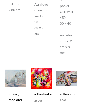
sur
toile 80
Acrylique
papier
x 80 cm
et encre
Cornwall
sur Lin
450g
30 x
30 x 40
30 x 2
cm
cm
encadré
chêne 2
cm x 8
mm
« Blue,
« Danse »
« Festival »
rose and
600
€
2500
€