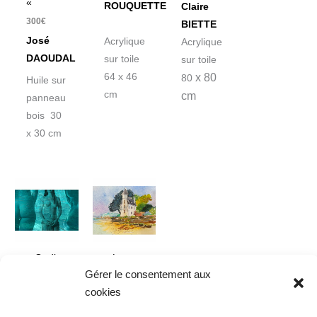
«
ROUQUETTE
Claire
300
€
BIETTE
José
Acrylique
Acrylique
DAOUDAL
sur toile
sur toile
x 80
64 x 46
80
Huile sur
cm
cm
panneau
bois 30
x 30 cm
Plage
de
prix :
140€
à
240€
« Ondines »
« La
Gérer le consentement aux
tour St
140
€
–
240
€
cookies
Vincent
Gilles
Arradon »