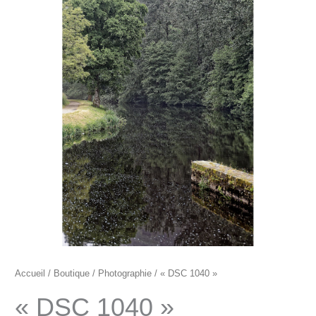
"DSC
1040"
Accueil
/
Boutique
/
Photographie
/ « DSC 1040 »
« DSC 1040 »