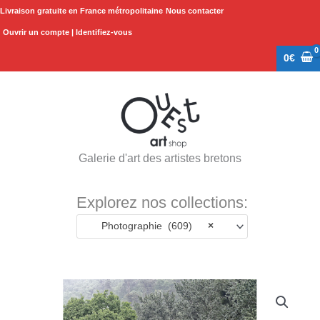
Aller
Livraison gratuite en France métropolitaine
Nous contacter
au
Ouvrir un compte | Identifiez-vous
contenu
0
€
Galerie d'art des artistes bretons
Explorez nos collections:
Photographie (609)
×
quantité
de