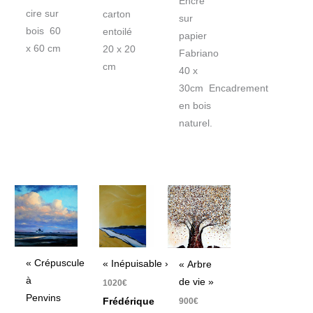
Encre
cire sur
carton
sur
bois 60
entoilé
papier
x 60 cm
20 x 20
Fabriano
cm
40 x
30cm Encadrement
en bois
naturel.
« Crépuscule
« Inépuisable »
« Arbre
à
de vie »
1020
€
Penvins
900
€
Frédérique