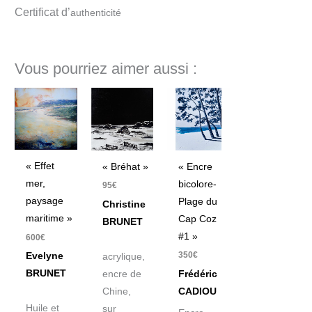
Certificat d’
authenticité
Vous pourriez aimer aussi :
« Effet
« Bréhat »
« Encre
mer,
bicolore-
95
€
paysage
Plage du
Christine
maritime »
Cap Coz
BRUNET
#1 »
600
€
350
€
Evelyne
acrylique,
BRUNET
encre de
Frédéric
Chine,
CADIOU
Huile et
sur