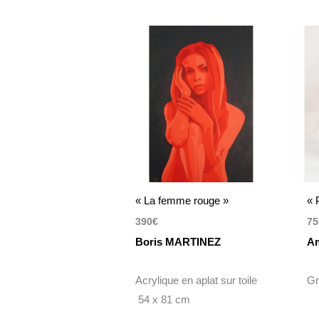
« La femme rouge »
« 
390
€
75
Boris MARTINEZ
A
Acrylique en aplat sur toile
Gr
54 x 81 cm