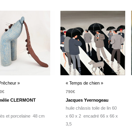
Prêcheur »
« Temps de chien »
0
€
790
€
mélie CLERMONT
Jacques Yvernogeau
huile châssis toile de lin 60
ès et porcelaine 48 cm
x 60 x 2 encadré 66 x 66 x
3,5