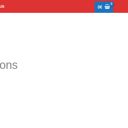
us
0
€
tons