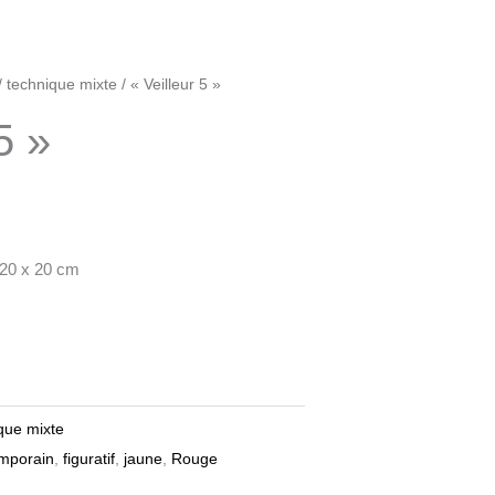
/
technique mixte
/ « Veilleur 5 »
5 »
 20 x 20 cm
que mixte
emporain
,
figuratif
,
jaune
,
Rouge