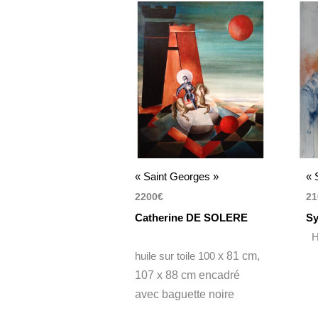
« Saint Georges »
« 
2200
€
21
Catherine DE SOLERE
Sy
Hu
huile sur toile 100
x 81 cm,
107 x 88 cm encadré
avec baguette noire