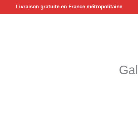
Aller
Livraison gratuite en France métropolitaine
au
contenu
Gal