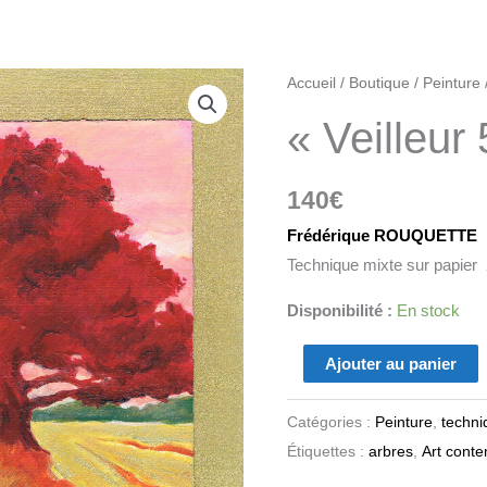
quantité
Accueil
/
Boutique
/
Peinture
de
« Veilleur 
"Veilleur
5"
140
€
Frédérique ROUQUETTE
Technique mixte sur papier
Disponibilité :
En stock
Ajouter au panier
Catégories :
Peinture
,
techni
Étiquettes :
arbres
,
Art cont