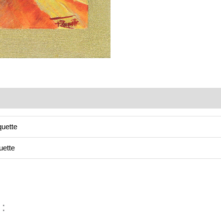
uette
uette
 :