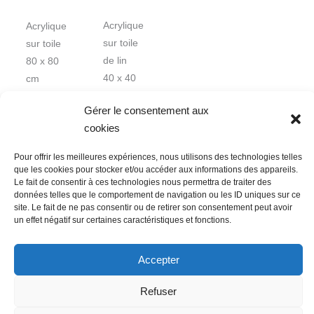
Acrylique
Acrylique
sur toile
sur toile
de lin
80 x 80
40 x 40
cm
x 2 cm
Gérer le consentement aux
cookies
Pour offrir les meilleures expériences, nous utilisons des technologies telles
que les cookies pour stocker et/ou accéder aux informations des appareils.
Le fait de consentir à ces technologies nous permettra de traiter des
données telles que le comportement de navigation ou les ID uniques sur ce
Nous contacter
Conditions Générales de Ventes
site. Le fait de ne pas consentir ou de retirer son consentement peut avoir
un effet négatif sur certaines caractéristiques et fonctions.
Politique de confidentialité
Mentions légales
Mon compte
Mot de passe perdu
Newsletter
Politique de cookies (UE)
Accepter
Refuser