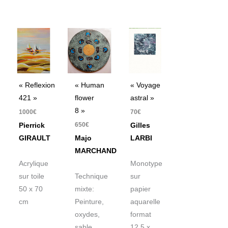
« Reflexion
« Human
« Voyage
421 »
flower
astral »
8 »
1000
€
70
€
650
€
Pierrick
Gilles
GIRAULT
Majo
LARBI
MARCHAND
Acrylique
Monotype
sur toile
Technique
sur
50 x 70
mixte:
papier
cm
Peinture,
aquarelle
oxydes,
format
sable ,
12,5 x