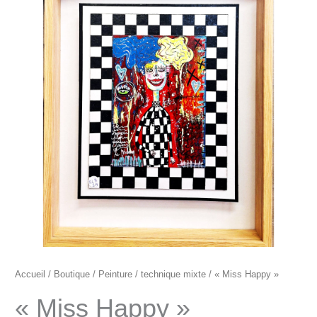
"Miss
Happy"
Accueil
/
Boutique
/
Peinture
/
technique mixte
/ « Miss Happy »
« Miss Happy »