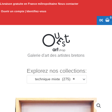
Aller
Livraison gratuite en France métropolitaine
Nous contacter
au
Ouvrir un compte | Identifiez-vous
contenu
0
€
Galerie d'art des artistes bretons
Explorez nos collections:
technique mixte (275)
×
quantité
de