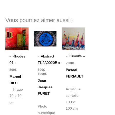
Vous pourriez aimer aussi :
Plage
de
prix :
600€
à
1000€
« Tumulte »
« Rhodes
« Abstract
01 »
FK2A0020B »
2900
€
500
€
600
€
–
Pascal
1000
€
FERIAULT
Marcel
Jean-
RIOT
Jacques
Acrylique
Tirage
FURET
sur toile
70 x 70
100 x
cm
Photo
100 cm
numérique