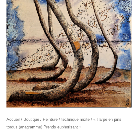
"Harpe
en
pins
tordus
(anagramme)
Prends
euphorisant"
Accueil
/
Boutique
/
Peinture
/
technique mixte
/ « Harpe en pins
tordus (anagramme) Prends euphorisant »