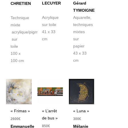
LECUYER
Gérard
CHRETIEN
TYMOIGNE
Acrylique
Aquarelle,
Technique
sur toile
techniques
mixte
41 x 33
mixtes
acrylique/pigment
cm
sur
sur
papier
toile
43 x 33
100 x
cm
100 cm
« Frimas »
« L’arrêt
« Luna »
de bus »
2600
€
300
€
850
€
Emmanuelle
Mélanie