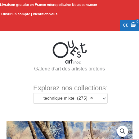
Aller
Livraison gratuite en France métropolitaine
Nous contacter
au
Ouvrir un compte | Identifiez-vous
contenu
0
€
Galerie d'art des artistes bretons
Explorez nos collections:
technique mixte (275)
×
quantité
de