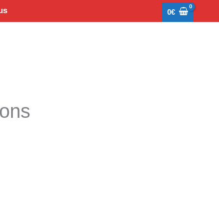
us
0
€
tons