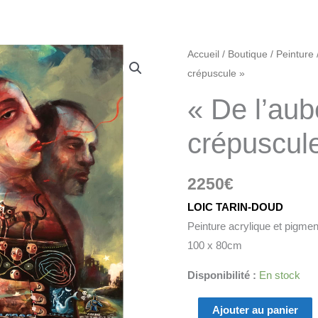
quantité
Accueil
/
Boutique
/
Peinture
de
crépuscule »
"De
« De l’aub
l’aube
au
crépuscul
crépuscule"
2250
€
LOIC TARIN-DOUD
Peinture acrylique et pigmen
100 x 80cm
Disponibilité :
En stock
Ajouter au panier