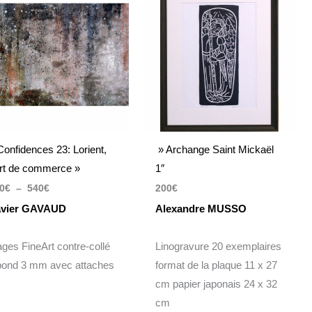
prix :
360€
à
540€
Confidences 23: Lorient,
» Archange Saint Mickaël
rt de commerce »
1″
0
€
–
540
€
200
€
vier GAVAUD
Alexandre MUSSO
rages FineArt contre-collé
Linogravure 20 exemplaires
bond 3 mm avec attaches
format de la plaque 11 x 27
cm papier japonais 24 x 32
cm