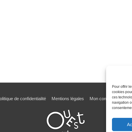
Pour offrir 
cookies pour
ces technolo
olitique de confidentialité
Mentions légales
Mon compte
Mot de
navigation ou
consentement
Ac