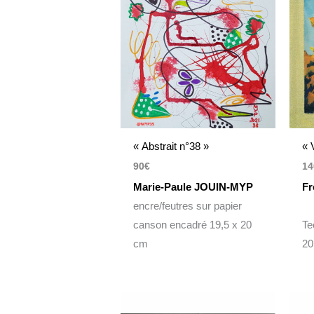
« Abstrait n°38 »
« 
90
€
14
Marie-Paule JOUIN-MYP
F
encre/feutres sur papier
canson encadré 19,5 x 20
Te
cm
20