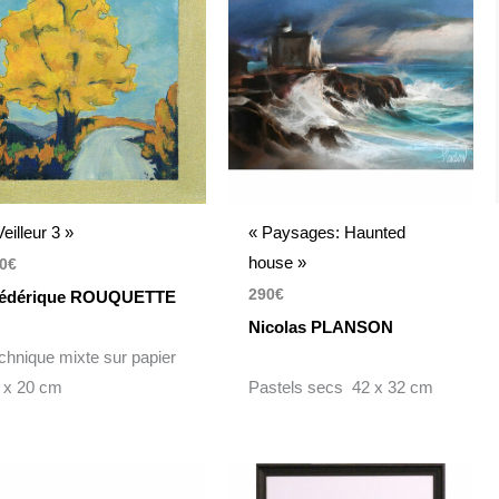
Veilleur 3 »
« Paysages: Haunted
house »
0
€
290
€
rédérique ROUQUETTE
Nicolas PLANSON
chnique mixte sur papier
 x 20 cm
Pastels secs 42 x 32 cm
Plage
de