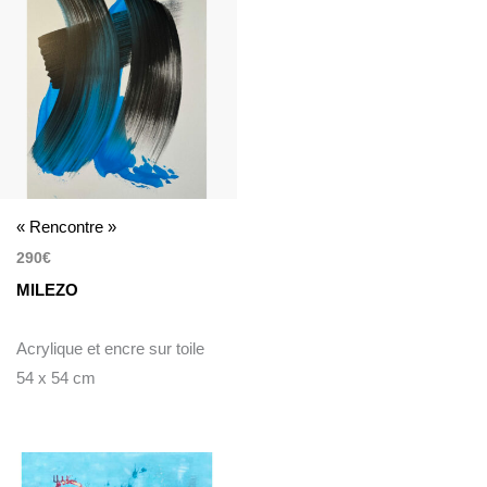
« Rencontre »
290
€
MILEZO
Acrylique et encre sur toile
54 x 54 cm