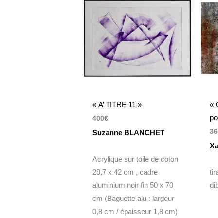
« A’ TITRE 11 »
« 
po
400
€
36
Suzanne BLANCHET
Xa
Acrylique sur toile de coton
29,7 x 42 cm , cadre
ti
aluminium noir fin 50 x 70
di
cm (Baguette alu : largeur
0,8 cm / épaisseur 1,8 cm)