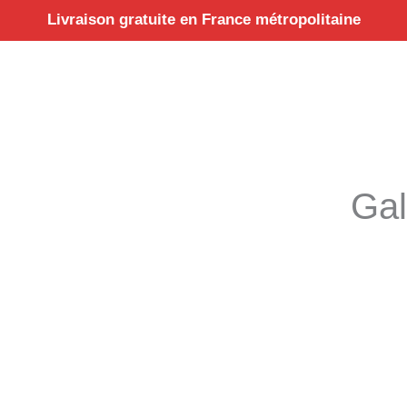
Aller
Livraison gratuite en France métropolitaine
au
contenu
Gal