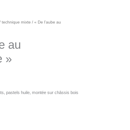
/
technique mixte
/ « De l’aube au
e au
e »
ts, pastels huile, montée sur châssis bois