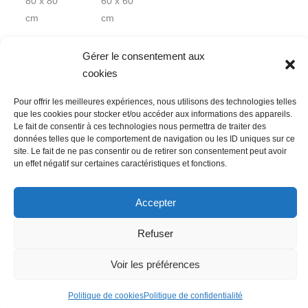
80 x 80
60 x 60
cm
cm
Gérer le consentement aux
cookies
Pour offrir les meilleures expériences, nous utilisons des technologies telles
que les cookies pour stocker et/ou accéder aux informations des appareils.
Le fait de consentir à ces technologies nous permettra de traiter des
données telles que le comportement de navigation ou les ID uniques sur ce
Nous contacter
Conditions Générales de Ventes
site. Le fait de ne pas consentir ou de retirer son consentement peut avoir
un effet négatif sur certaines caractéristiques et fonctions.
Politique de confidentialité
Mentions légales
Mon compte
Mot de passe perdu
Newsletter
Politique de cookies (UE)
Accepter
Refuser
Voir les préférences
Politique de cookies
Politique de confidentialité