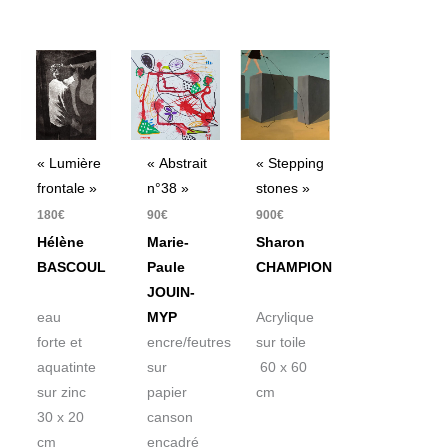
« Lumière
« Abstrait
« Stepping
frontale »
n°38 »
stones »
180
€
90
€
900
€
Hélène
Marie-
Sharon
BASCOUL
Paule
CHAMPION
JOUIN-
eau
MYP
Acrylique
forte et
encre/feutres
sur toile
aquatinte
sur
60 x 60
sur zinc
papier
cm
30 x 20
canson
cm
encadré