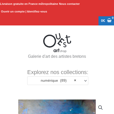
Aller
Livraison gratuite en France métropolitaine
Nous contacter
au
Ouvrir un compte | Identifiez-vous
contenu
0
€
Galerie d'art des artistes bretons
Explorez nos collections:
numérique (89)
×
quantité
de