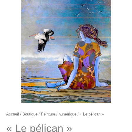
"Le
pélican"
Accueil
/
Boutique
/
Peinture
/
numérique
/ « Le pélican »
« Le pélican »