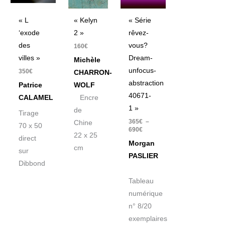
690€
« L
« Kelyn
« Série
‘exode
2 »
rêvez-
des
vous?
160
€
villes »
Dream-
Michèle
unfocus-
350
€
CHARRON-
abstraction
Patrice
WOLF
40671-
CALAMEL
Encre
1 »
de
Tirage
365
€
–
Chine
70 x 50
690
€
22 x 25
direct
Morgan
cm
sur
PASLIER
Dibbond
Tableau
numérique
n° 8/20
exemplaires