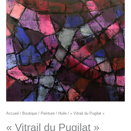
"Vitrail
du
Pugilat"
Accueil
/
Boutique
/
Peinture
/
Huile
/ « Vitrail du Pugilat »
« Vitrail du Pugilat »