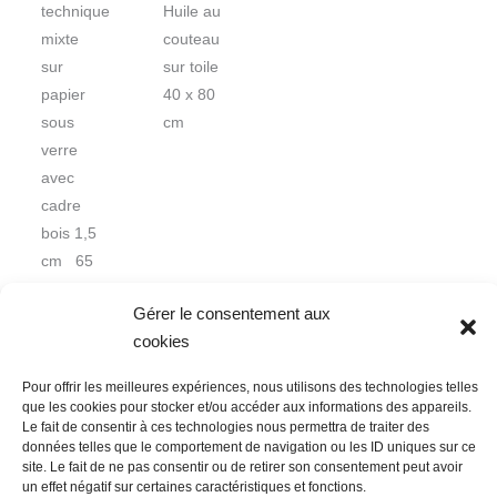
technique
Huile au
mixte
couteau
sur
sur toile
papier
40 x 80
sous
cm
verre
avec
cadre
bois 1,5
cm 65
x 50 cm
Gérer le consentement aux
cookies
Pour offrir les meilleures expériences, nous utilisons des technologies telles
que les cookies pour stocker et/ou accéder aux informations des appareils.
Le fait de consentir à ces technologies nous permettra de traiter des
données telles que le comportement de navigation ou les ID uniques sur ce
Nous contacter
Conditions Générales de Ventes
site. Le fait de ne pas consentir ou de retirer son consentement peut avoir
un effet négatif sur certaines caractéristiques et fonctions.
Politique de confidentialité
Mentions légales
Mon compte