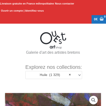
Aller
Livraison gratuite en France métropolitaine
Nous contacter
au
Ouvrir un compte | Identifiez-vous
contenu
0
€
Galerie d'art des artistes bretons
Explorez nos collections:
Huile (1 329)
×
quantité
de