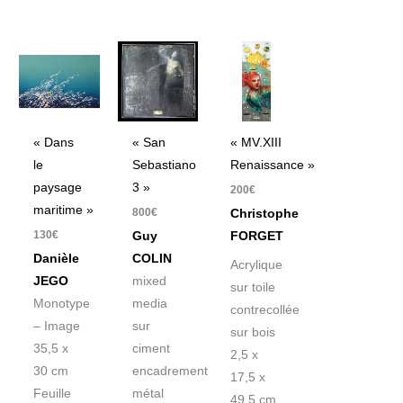
« Dans
« San
« MV.XIII
le
Sebastiano
Renaissance »
paysage
3 »
200
€
maritime »
800
€
Christophe
130
€
Guy
FORGET
Danièle
COLIN
Acrylique
JEGO
mixed
sur toile
Monotype
media
contrecollée
– Image
sur
sur bois
35,5 x
ciment
2,5 x
30 cm
encadrement
17,5 x
Feuille
métal
49,5 cm