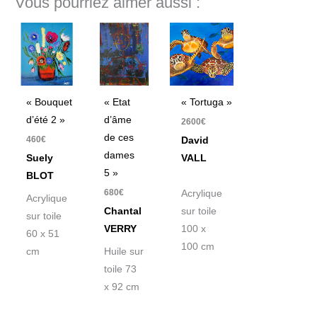
Vous pourriez aimer aussi :
« Tortuga »
« Bouquet
« Etat
d’été 2 »
d’âme
2600
€
de ces
460
€
David
dames
VALL
Suely
5 »
BLOT
680
€
Acrylique
Acrylique
sur toile
Chantal
sur toile
100 x
VERRY
60 x 51
100 cm
cm
Huile sur
toile 73
x 92 cm