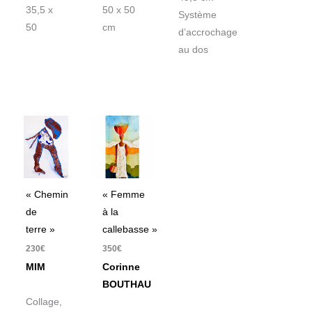
35,5 x
50 x 50
Système
50
cm
d’accrochage
au dos
« Chemin
« Femme
de
à la
terre »
callebasse »
230
€
350
€
MIM
Corinne
BOUTHAU
Collage,