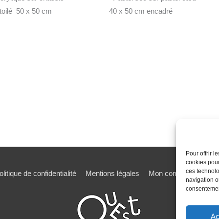
toilé 50 x 50 cm
40 x 50 cm encadré
Pour offrir 
cookies pour
ces technolo
olitique de confidentialité
Mentions légales
Mon compte
Mot de
navigation ou
consentement
Ac