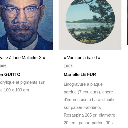
Face à face Malcolm X »
« Vue sur la baie I »
00
€
100
€
en GUITTO
Marielle LE FUR
rylique et pigments sur
Linogravure à plaque
ile 100 x 100 cm
perdue (7 couleurs), encre
d’impression à base d’huile
sur papier Fabriano,
Rosaspina 285 gr diamètre
20 cm, passe-partout 30 x