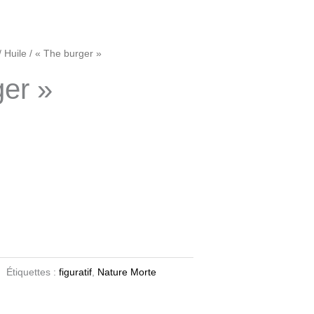
/
Huile
/ « The burger »
ger »
Étiquettes :
figuratif
,
Nature Morte