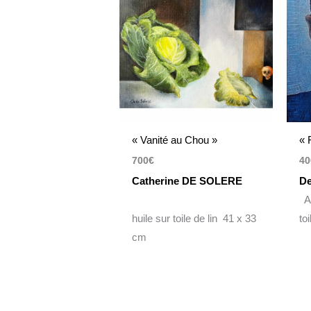
« Vanité au Chou »
« 
700
€
40
Catherine DE SOLERE
D
Ac
huile sur toile de lin 41 x 33
to
cm