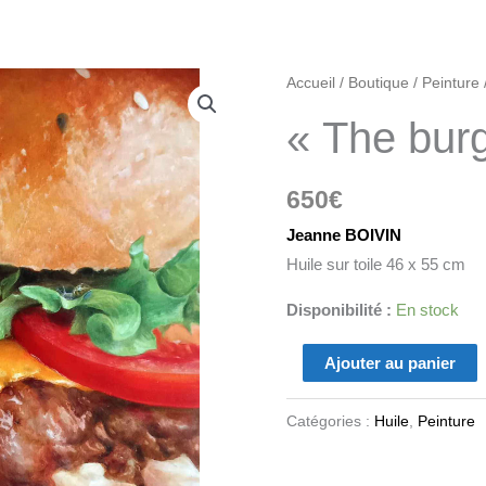
quantité
Accueil
/
Boutique
/
Peinture
de
« The bur
"The
burger"
650
€
Jeanne BOIVIN
Huile sur toile 46 x 55 cm
Disponibilité :
En stock
Ajouter au panier
Catégories :
Huile
,
Peinture