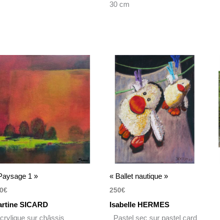
30 cm
Paysage 1 »
« Ballet nautique »
0
€
250
€
rtine SICARD
Isabelle HERMES
rylique sur châssis
Pastel sec sur pastel card