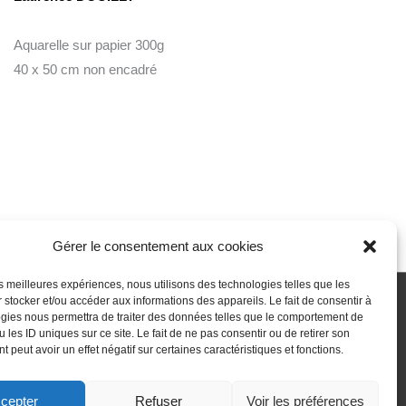
Aquarelle sur papier 300g
40 x 50 cm non encadré
Gérer le consentement aux cookies
les meilleures expériences, nous utilisons des technologies telles que les
 stocker et/ou accéder aux informations des appareils. Le fait de consentir à
gies nous permettra de traiter des données telles que le comportement de
 passe perdu
Newsletter
Politique de cookies (UE)
 les ID uniques sur ce site. Le fait de ne pas consentir ou de retirer son
 peut avoir un effet négatif sur certaines caractéristiques et fonctions.
cepter
Refuser
Voir les préférences