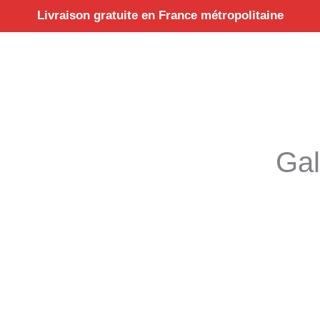
Aller
Livraison gratuite en France métropolitaine
au
contenu
Gal