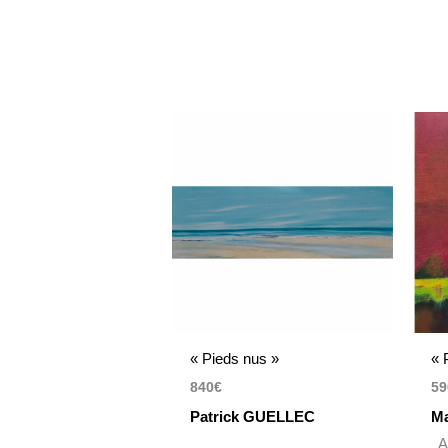
« Pieds nus »
« 
840
€
59
Patrick GUELLEC
Ma
Ac