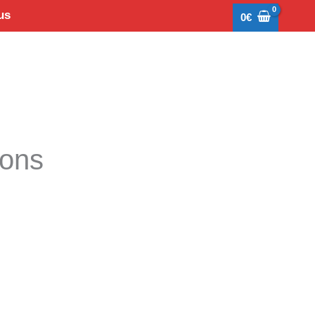
us
0
€
tons