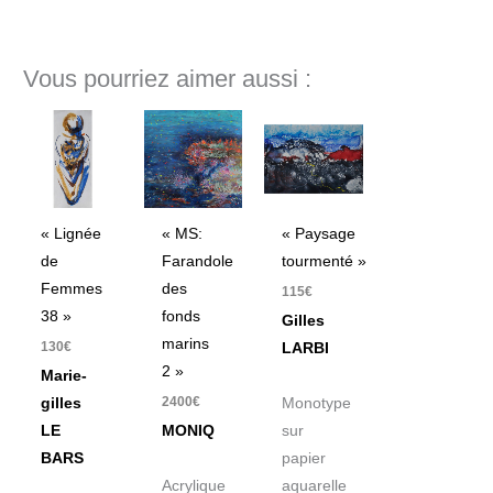
Vous pourriez aimer aussi :
« Lignée
« MS:
« Paysage
de
Farandole
tourmenté »
Femmes
des
115
€
38 »
fonds
Gilles
marins
130
€
LARBI
2 »
Marie-
2400
€
gilles
Monotype
LE
MONIQ
sur
BARS
papier
Acrylique
aquarelle