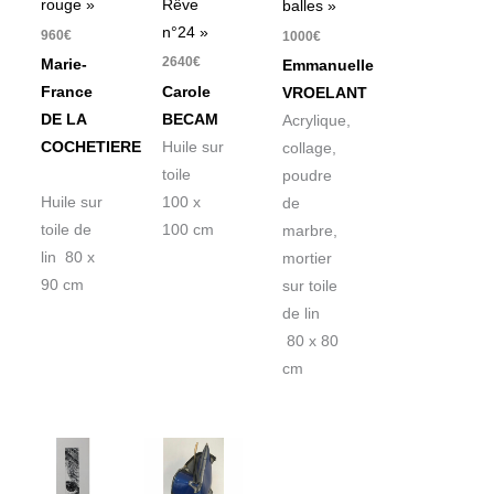
Rêve
rouge »
balles »
n°24 »
960
€
1000
€
2640
€
Marie-
Emmanuelle
Carole
France
VROELANT
BECAM
DE LA
Acrylique,
Huile sur
COCHETIERE
collage,
toile
poudre
100 x
Huile sur
de
100 cm
toile de
marbre,
lin 80 x
mortier
90 cm
sur toile
de lin
80 x 80
cm