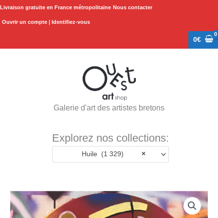
Aller
Livraison gratuite en France métropolitaine
Nous contacter
au
Ouvrir un compte | Identifiez-vous
contenu
0
€
Galerie d'art des artistes bretons
Explorez nos collections:
Huile (1 329)
×
quantité
de