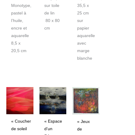
Monotype,
sur toile
35,5 x
pastel à
de lin
25 cm
l’huile,
80 x 80
sur
encre et
cm
papier
aquarelle
aquarelle
8,5 x
avec
20,5 cm
marge
blanche
« Espace
« Coucher
« Jeux
d’un
de soleil
de