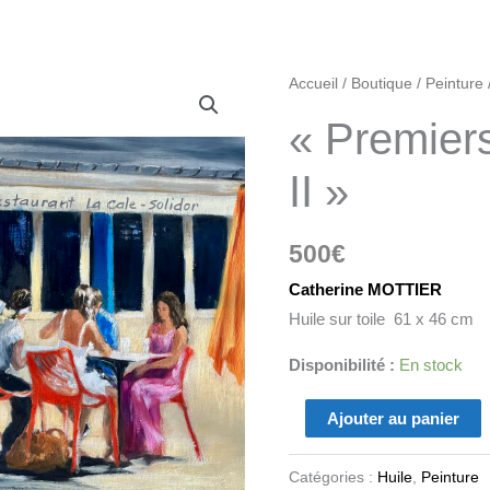
quantité
Accueil
/
Boutique
/
Peinture
de
« Premier
"Premiers
beaux
II »
jours
II"
500
€
Catherine MOTTIER
Huile sur toile 61 x 46 cm
Disponibilité :
En stock
Ajouter au panier
Catégories :
Huile
,
Peinture