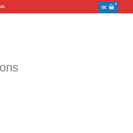
us
0
€
tons