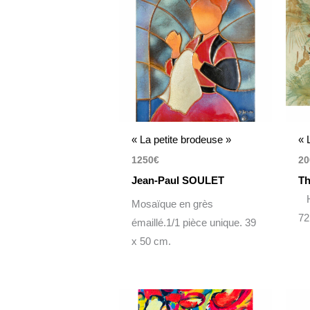
« La petite brodeuse »
« 
1250
€
20
Jean-Paul SOULET
Th
Hu
Mosaïque en grès
72
émaillé.1/1 pièce unique. 39
x 50 cm.