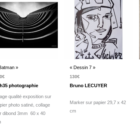
Batman »
« Dessin 7 »
0
€
130
€
h35 photographie
Bruno LECUYER
rage qualité exposition sur
Marker sur papier 29,7 x 42
pier photo satiné, collage
cm
r dibond 3mm 60 x 40
m