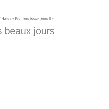
/
Huile
/ « Premiers beaux jours II »
s beaux jours