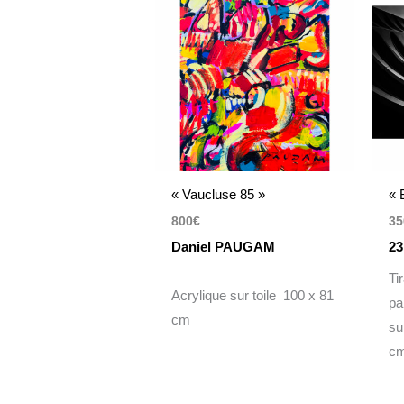
« Vaucluse 85 »
« 
800
€
35
Daniel PAUGAM
23
Ti
Acrylique sur toile 100 x 81
pa
cm
su
c