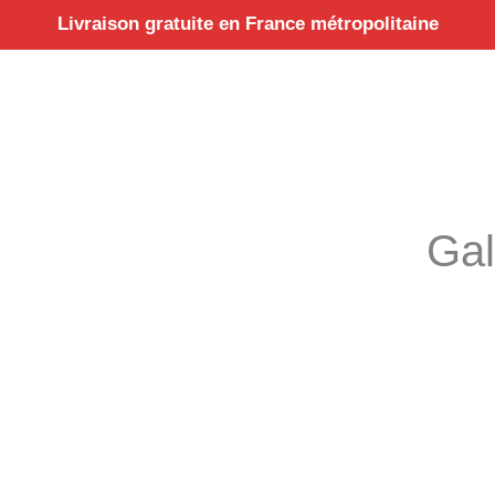
Aller
Livraison gratuite en France métropolitaine
au
contenu
Gal