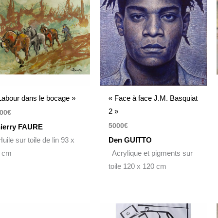
Labour dans le bocage »
« Face à face J.M. Basquiat
2 »
00
€
5000
€
ierry FAURE
ile sur toile de lin 93 x
Den GUITTO
 cm
Acrylique et pigments sur
toile 120 x 120 cm