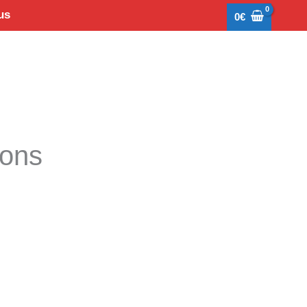
us
0
€
tons