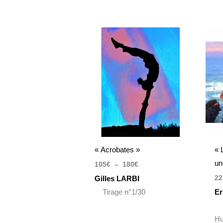
Plage
de
prix :
105€
à
180€
« Acrobates »
« 
un
105
€
–
180
€
22
Gilles LARBI
Tirage n°1/30
Er
Hu