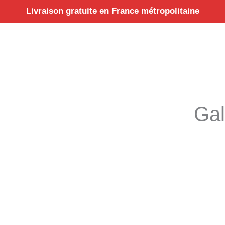
Aller
Livraison gratuite en France métropolitaine
au
contenu
Gal