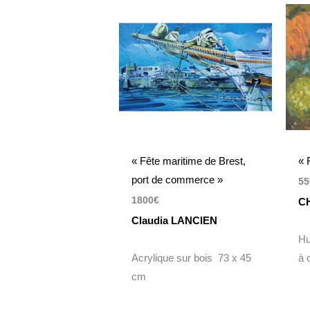
« Fête maritime de Brest,
« F
port de commerce »
55
1800
€
C
Claudia LANCIEN
Hu
Acrylique sur bois 73 x 45
à 
cm