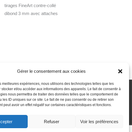
tirages FineArt contre-collé
dibond 3 mm avec attaches
Gérer le consentement aux cookies
les meilleures expériences, nous utilisons des technologies telles que les
 stocker et/ou accéder aux informations des appareils. Le fait de consentir à
gies nous permettra de traiter des données telles que le comportement de
 passe perdu
Newsletter
Politique de cookies (UE)
 les ID uniques sur ce site. Le fait de ne pas consentir ou de retirer son
 peut avoir un effet négatif sur certaines caractéristiques et fonctions.
cepter
Refuser
Voir les préférences