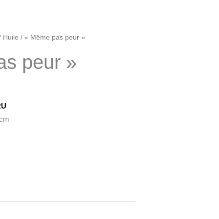
/
Huile
/ « Même pas peur »
s peur »
l
RU
0 cm