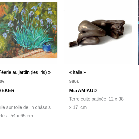
éerie au jardin (les iris) »
« Italia »
0
€
980
€
HEKER
Mia AMIAUD
Terre cuite patinée 12 x 38
ile sur toile de lin châssis
x 17 cm
clés. 54 x 65 cm