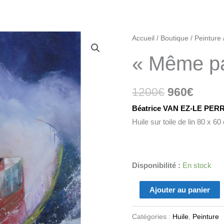
Le
Le
quantité
Accueil
/
Boutique
/
Peinture
prix
prix
de
« Même pa
initial
actue
"Même
était :
est :
pas
1200€.
960€.
1200
€
960
€
peur"
Béatrice VAN EZ-LE PER
Huile sur toile de lin 80 x 6
Disponibilité :
En stock
Ajouter au panier
Catégories :
Huile
,
Peinture