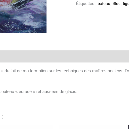
Étiquettes :
bateau
,
Bleu
,
figu
aires
son » du fait de ma formation sur les techniques des maîtres anciens
 couteau « écrasé » rehaussées de glacis.
 :