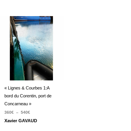
Plage
de
prix :
360€
à
540€
« Lignes & Courbes 1:A
bord du Corentin, port de
Concarneau »
360
€
–
540
€
Xavier GAVAUD