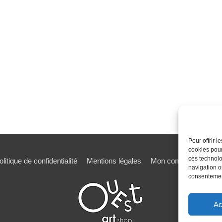
Pour offrir 
cookies pour
ces technolo
olitique de confidentialité
Mentions légales
Mon compte
Mot de
navigation ou
consentement
Ac