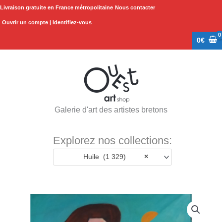
Aller
Livraison gratuite en France métropolitaine
Nous contacter
au
Ouvrir un compte | Identifiez-vous
contenu
0
€
Galerie d'art des artistes bretons
Explorez nos collections:
Huile (1 329)
×
quantité
de