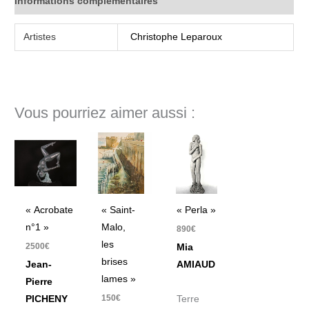
Informations complémentaires
Artistes
Christophe Leparoux
Vous pourriez aimer aussi :
« Acrobate
« Saint-
« Perla »
n°1 »
Malo,
890
€
les
2500
€
Mia
brises
Jean-
AMIAUD
lames »
Pierre
150
€
PICHENY
Terre