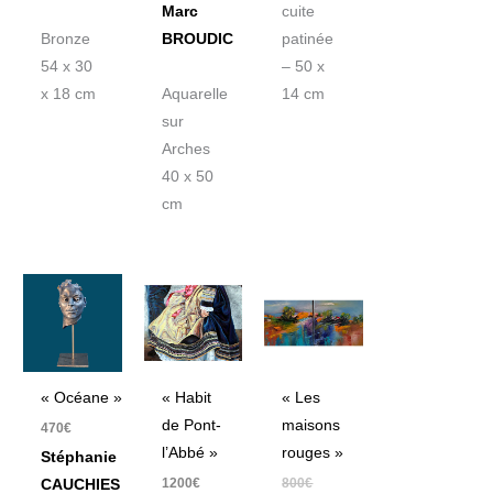
Marc
cuite
Bronze
BROUDIC
patinée
54 x 30
– 50 x
x 18 cm
Aquarelle
14 cm
sur
Arches
40 x 50
cm
Le
Le
prix
prix
initial
actuel
était :
est :
800€.
640€.
« Océane »
« Habit
« Les
de Pont-
maisons
470
€
l’Abbé »
rouges »
Stéphanie
1200
€
800
€
CAUCHIES