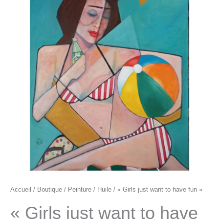
"Girls
just
want
to
have
fun"
Accueil
/
Boutique
/
Peinture
/
Huile
/ « Girls just want to have fun »
« Girls just want to have