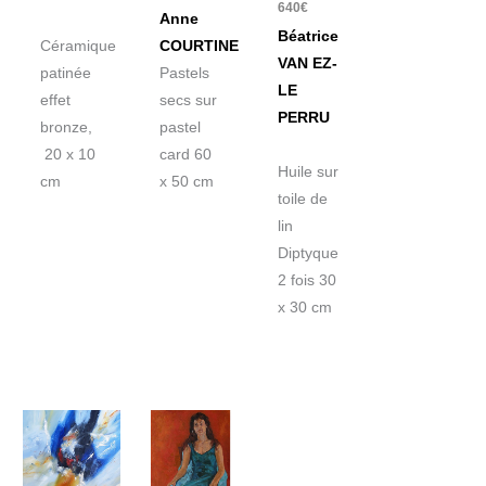
640
€
Anne
Béatrice
Céramique
COURTINE
VAN EZ-
patinée
Pastels
LE
effet
secs sur
PERRU
bronze,
pastel
20 x 10
card 60
Huile sur
cm
x 50 cm
toile de
lin
Diptyque
2 fois 30
x 30 cm