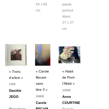
54 x 65
passe
cm
partout
blanc.
27 x 27
cm
« Carole
« Habit
« Tronc
Becam
de Pont-
d’arbre »
sans
l’Abbé »
150
€
titre 3 »
1200
€
Danièle
2480
€
Anne
JEGO
Carole
COURTINE
BECAM
Pastels
Monotype