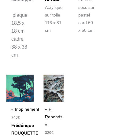
Acrylique
secs sur
plaque
sur toile
pastel
116 x 81
card 60
18,5 x
cm
x 50 cm
18 cm
cadre
38 x 38
cm
« Inopinément »
« P:
Rebonds
740
€
«
Frédérique
320
€
ROUQUETTE