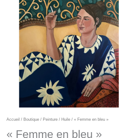
"Femme
en
bleu"
Accueil
/
Boutique
/
Peinture
/
Huile
/ « Femme en bleu »
« Femme en bleu »