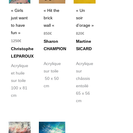
« Girls
« Un
« Hit the
just want
soir
brick
to have
d’orage »
wall «
fun »
820
€
850
€
1250
€
Martine
Sharon
Christophe
SICARD
CHAMPION
LEPAROUX
Acrylique
Acrylique
Acrylique
sur
sur toile
et huile
châssis
50 x 50
sur toile
entoilé
cm
100 x 81
65 x 56
cm
cm