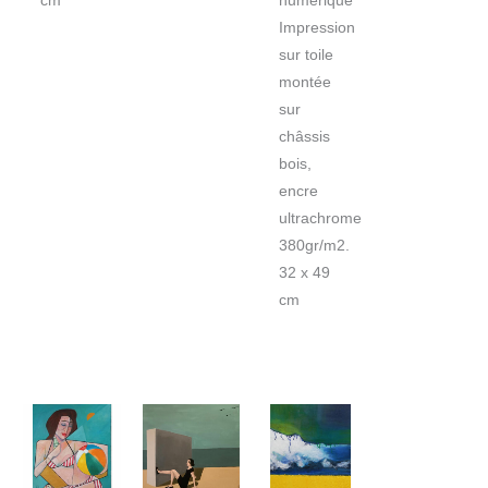
cm
numérique
Impression
sur toile
montée
sur
châssis
bois,
encre
ultrachrome
380gr/m2.
32 x 49
cm