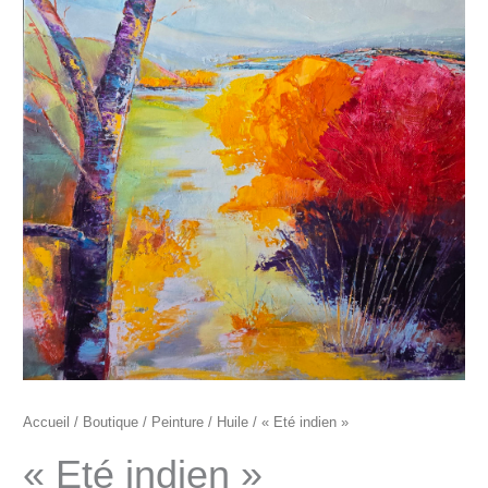
"Eté
indien"
Accueil
/
Boutique
/
Peinture
/
Huile
/ « Eté indien »
« Eté indien »