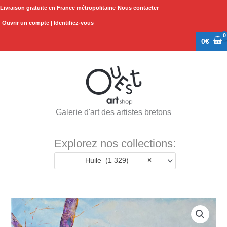
Aller
Livraison gratuite en France métropolitaine
Nous contacter
au
Ouvrir un compte | Identifiez-vous
contenu
0
€
Galerie d'art des artistes bretons
Explorez nos collections:
Huile (1 329)
×
quantité
de